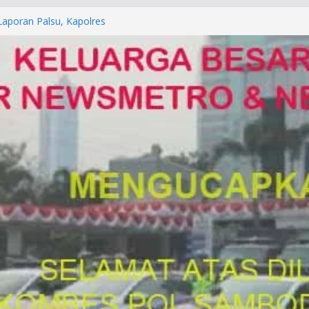
orkan ke Mabes Polri
Laporan Palsu, Kapolres
bat PUNGLI SIM
rga Alam di Jawa Barat yang
anegara
P/KUHAP Baru 2026, Tegaskan
Langsung Dipidana
LRESTA DENPASAR DAN
TRESKRIMUM POLDA BALI DIDUGA