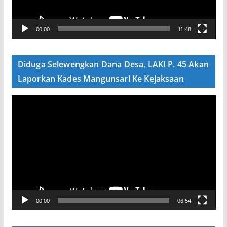
r
V
00:00
11:48
i
d
e
Diduga Selewengkan Dana Desa, LAKI P. 45 Akan
o
Laporkan Kades Mangunsari Ke Kejaksaan
P
e
m
u
t
a
r
V
00:00
06:54
i
d