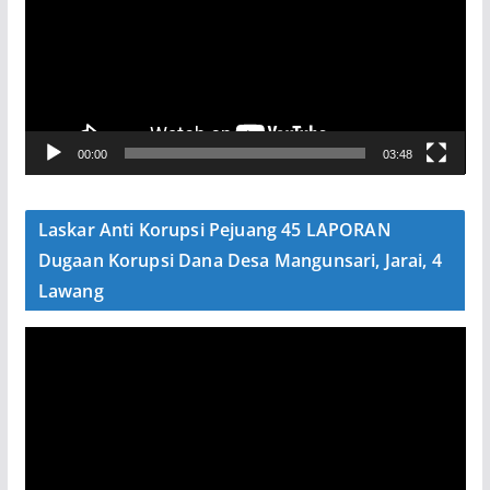
u
t
a
r
V
00:00
03:48
i
d
e
Laskar Anti Korupsi Pejuang 45 LAPORAN
o
Dugaan Korupsi Dana Desa Mangunsari, Jarai, 4
Lawang
P
e
m
u
t
a