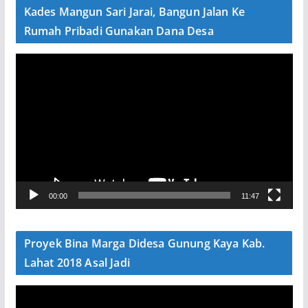
e
Kades Mangun Sari Jarai, Bangun Jalan Ke
o
Rumah Pribadi Gunakan Dana Desa
P
e
m
u
t
a
r
V
00:00
11:47
i
d
e
Proyek Bina Marga Didesa Gunung Kaya Kab.
o
Lahat 2018 Asal Jadi
P