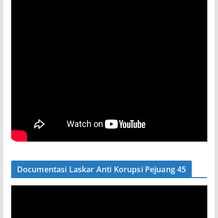
Documentasi Laskar Anti Korupsi Pejuang 45
P
e
m