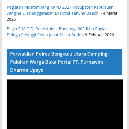
Kegiatan Musrembang RKPD 2027 ​Kabupaten Kepulauan
Sangihe Diselenggarakan Di Hotel Tahuna Beach
14 Maret
2026
Biaya SIM C Di Polrestabes Bandung 900 Ribu Rupiah,
Diduga Petinggi Polda Jabar Masa Bodoh
9 Februari 2026
Perwakilan Polres Bengkulu Utara Dampingi
Puluhan Warga Buka Portal PT. Purnawira
Dharma Upaya