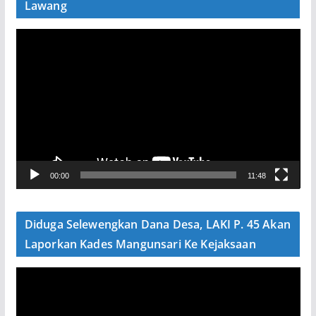
Lawang
P
e
m
u
t
a
r
V
00:00
11:48
i
d
e
Diduga Selewengkan Dana Desa, LAKI P. 45 Akan
o
Laporkan Kades Mangunsari Ke Kejaksaan
P
e
m