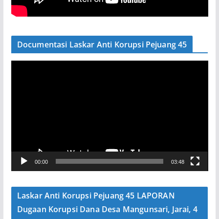
Documentasi Laskar Anti Korupsi Pejuang 45
P
e
m
u
t
a
r
V
00:00
03:48
i
d
e
Laskar Anti Korupsi Pejuang 45 LAPORAN
o
Dugaan Korupsi Dana Desa Mangunsari, Jarai, 4