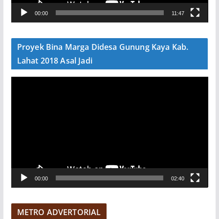
V
00:00
11:47
i
d
e
Proyek Bina Marga Didesa Gunung Kaya Kab.
o
Lahat 2018 Asal Jadi
P
e
m
u
t
a
r
V
00:00
02:40
i
d
e
METRO ADVERTORIAL
o