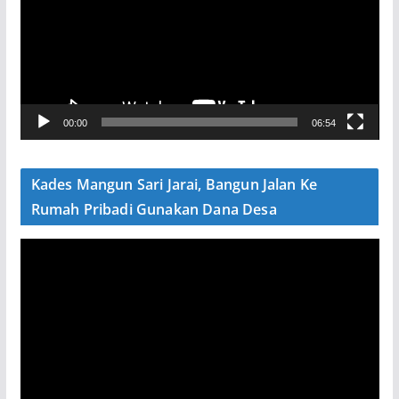
u
t
a
r
V
00:00
06:54
i
d
e
Kades Mangun Sari Jarai, Bangun Jalan Ke
o
Rumah Pribadi Gunakan Dana Desa
P
e
m
u
t
a
r