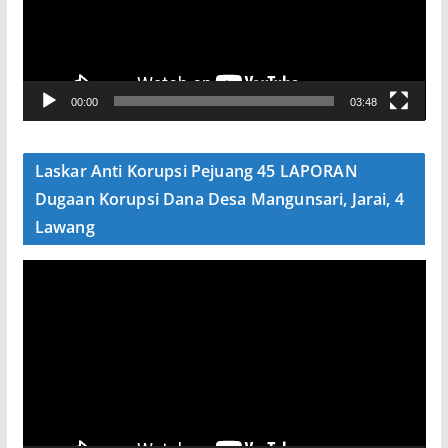
t
a
r
V
00:00
03:48
i
d
e
Laskar Anti Korupsi Pejuang 45 LAPORAN
o
Dugaan Korupsi Dana Desa Mangunsari, Jarai, 4
Lawang
P
e
m
u
t
a
r
V