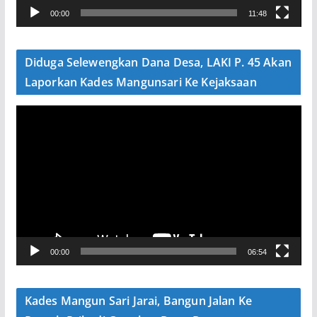
00:00
11:48
i
d
e
Diduga Selewengkan Dana Desa, LAKI P. 45 Akan
o
Laporkan Kades Mangunsari Ke Kejaksaan
P
e
m
u
t
a
r
V
00:00
06:54
i
d
e
Kades Mangun Sari Jarai, Bangun Jalan Ke
o