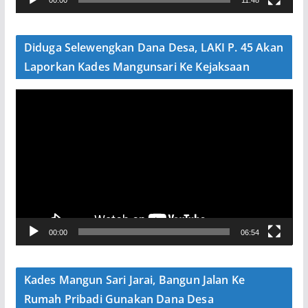
00:00
11:48
i
d
e
Diduga Selewengkan Dana Desa, LAKI P. 45 Akan
o
Laporkan Kades Mangunsari Ke Kejaksaan
P
e
m
u
t
a
r
V
00:00
06:54
i
d
e
Kades Mangun Sari Jarai, Bangun Jalan Ke
o
Rumah Pribadi Gunakan Dana Desa