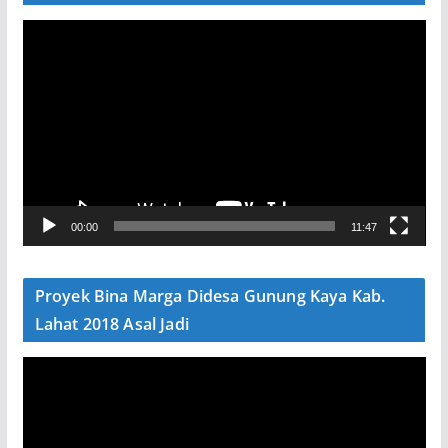
P
e
m
u
t
a
r
V
00:00
11:47
i
d
e
Proyek Bina Marga Didesa Gunung Kaya Kab.
o
Lahat 2018 Asal Jadi
P
e
m
u