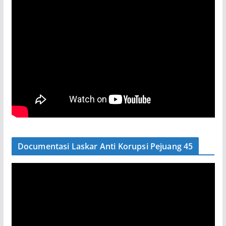
Documentasi Laskar Anti Korupsi Pejuang 45
P
e
m
u
t