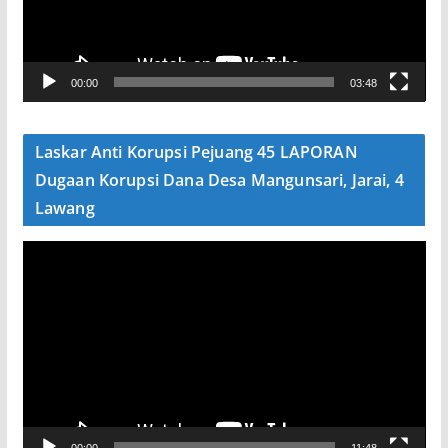
a
r
V
00:00
03:48
i
d
e
Laskar Anti Korupsi Pejuang 45 LAPORAN
o
Dugaan Korupsi Dana Desa Mangunsari, Jarai, 4
Lawang
P
e
m
u
t
a
r
V