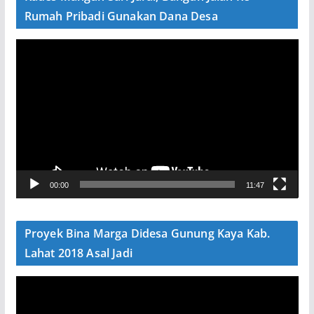
o
Rumah Pribadi Gunakan Dana Desa
P
e
m
u
t
a
r
V
00:00
11:47
i
d
e
Proyek Bina Marga Didesa Gunung Kaya Kab.
o
Lahat 2018 Asal Jadi
P
e