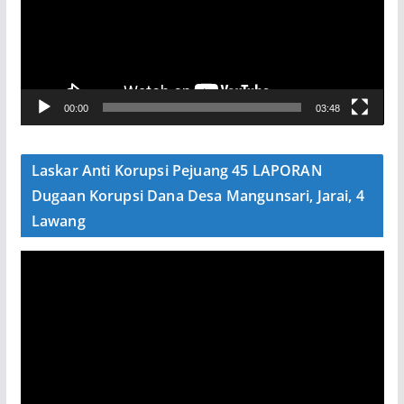
t
a
r
V
00:00
03:48
i
d
e
Laskar Anti Korupsi Pejuang 45 LAPORAN
o
Dugaan Korupsi Dana Desa Mangunsari, Jarai, 4
Lawang
P
e
m
u
t
a
r