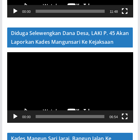
V
00:00
11:48
i
d
e
Diduga Selewengkan Dana Desa, LAKI P. 45 Akan
o
Laporkan Kades Mangunsari Ke Kejaksaan
P
e
m
u
t
a
r
V
00:00
06:54
i
d
e
Kades Mangun Sari Jarai, Bangun Jalan Ke