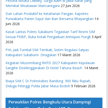
Pesona Wisata Ciwidey, Surga Alam di Jawa Barat yang
Memikat Wisatawan Mancanegara
27 Juni 2026
Dari Lahan Produktif ke Ketahanan Pangan. Kapolres
Purwakarta Panen Sayur dan Ikan Bersama Bhayangkari
14
Juni 2026
Kasat Lantas Polres Sukabumi Tegaskan Tarif Resmi SIM
Sesuai PNBP, Buka Kotak Pengaduan Antisipasi Pungli
3 April
2026
PHL Jadi Tumbal SIM Tembak, Sistim Regulasi Satpas
Kabupaten Sukabumi Diragukan
17 Maret 2026
Kegiatan Musrembang RKPD 2027 ​Kabupaten Kepulauan
Sangihe Diselenggarakan Di Hotel Tahuna Beach
14 Maret
2026
Biaya SIM C Di Polrestabes Bandung 900 Ribu Rupiah,
Diduga Petinggi Polda Jabar Masa Bodoh
9 Februari 2026
Perwakilan Polres Bengkulu Utara Dampingi