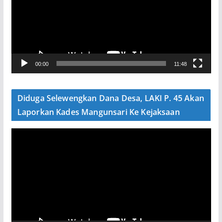
u
t
a
r
V
00:00
11:48
i
d
e
Diduga Selewengkan Dana Desa, LAKI P. 45 Akan
o
Laporkan Kades Mangunsari Ke Kejaksaan
P
e
m
u
t
a
r
V