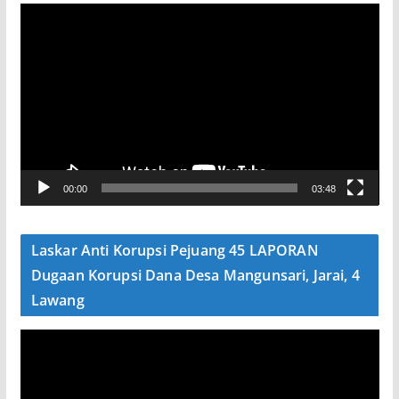
P
e
m
u
t
a
r
V
00:00
03:48
i
d
e
Laskar Anti Korupsi Pejuang 45 LAPORAN
o
Dugaan Korupsi Dana Desa Mangunsari, Jarai, 4
Lawang
P
e
m