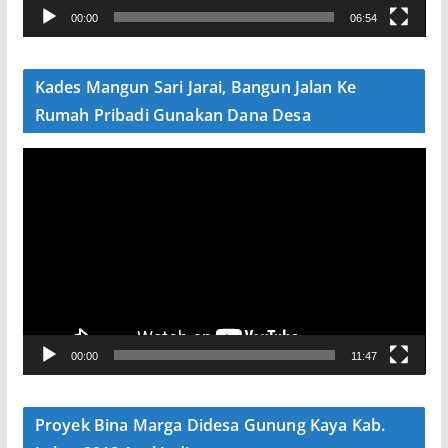
00:00
06:54
i
d
e
Kades Mangun Sari Jarai, Bangun Jalan Ke
o
Rumah Pribadi Gunakan Dana Desa
P
e
m
u
t
a
r
V
00:00
11:47
i
d
e
Proyek Bina Marga Didesa Gunung Kaya Kab.
o