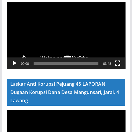
P
e
m
u
t
a
r
V
00:00
03:48
i
d
e
Laskar Anti Korupsi Pejuang 45 LAPORAN
o
Dugaan Korupsi Dana Desa Mangunsari, Jarai, 4
Lawang
P
e
m