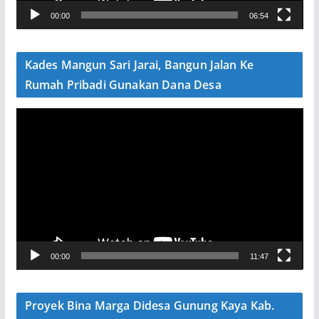
V
00:00
06:54
i
d
e
Kades Mangun Sari Jarai, Bangun Jalan Ke
o
Rumah Pribadi Gunakan Dana Desa
P
e
m
u
t
a
r
V
00:00
11:47
i
d
e
Proyek Bina Marga Didesa Gunung Kaya Kab.
o