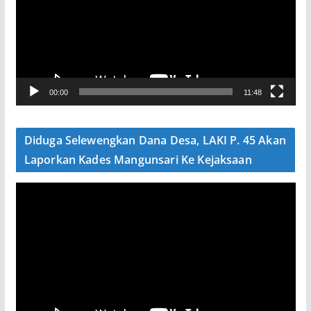
u
t
a
r
V
00:00
11:48
i
d
e
Diduga Selewengkan Dana Desa, LAKI P. 45 Akan
o
Laporkan Kades Mangunsari Ke Kejaksaan
P
e
m
u
t
a
r