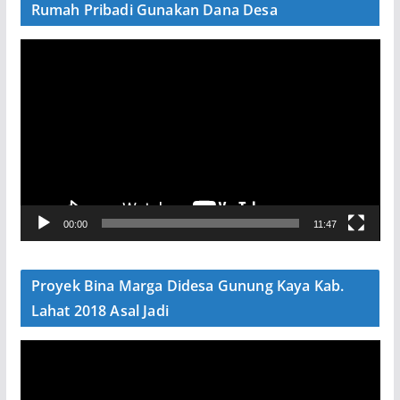
Rumah Pribadi Gunakan Dana Desa
P
e
m
u
t
a
r
V
00:00
11:47
i
d
e
Proyek Bina Marga Didesa Gunung Kaya Kab.
o
Lahat 2018 Asal Jadi
P
e
m