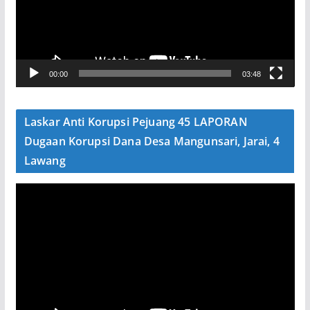
t
a
r
V
00:00
03:48
i
d
e
Laskar Anti Korupsi Pejuang 45 LAPORAN
o
Dugaan Korupsi Dana Desa Mangunsari, Jarai, 4
Lawang
P
e
m
u
t
a
r