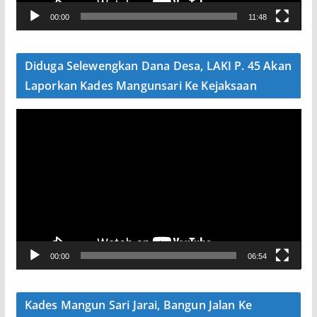
V
00:00
11:48
i
d
e
Diduga Selewengkan Dana Desa, LAKI P. 45 Akan
o
Laporkan Kades Mangunsari Ke Kejaksaan
P
e
m
u
t
a
r
V
00:00
06:54
i
d
e
Kades Mangun Sari Jarai, Bangun Jalan Ke
o