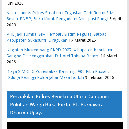
Juni 2026
Kasat Lantas Polres Sukabumi Tegaskan Tarif Resmi SIM
Sesuai PNBP, Buka Kotak Pengaduan Antisipasi Pungli
3 April
2026
PHL Jadi Tumbal SIM Tembak, Sistim Regulasi Satpas
Kabupaten Sukabumi Diragukan
17 Maret 2026
Kegiatan Musrembang RKPD 2027 ​Kabupaten Kepulauan
Sangihe Diselenggarakan Di Hotel Tahuna Beach
14 Maret
2026
Biaya SIM C Di Polrestabes Bandung 900 Ribu Rupiah,
Diduga Petinggi Polda Jabar Masa Bodoh
9 Februari 2026
Perwakilan Polres Bengkulu Utara Dampingi
Puluhan Warga Buka Portal PT. Purnawira
Dharma Upaya