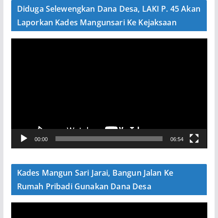
e
Diduga Selewengkan Dana Desa, LAKI P. 45 Akan
o
Laporkan Kades Mangunsari Ke Kejaksaan
P
e
m
u
t
a
r
V
00:00
06:54
i
d
e
Kades Mangun Sari Jarai, Bangun Jalan Ke
o
Rumah Pribadi Gunakan Dana Desa
P