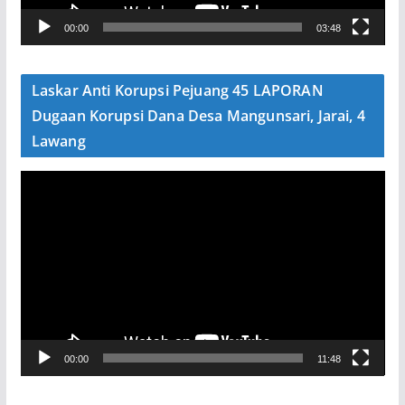
V
00:00
03:48
i
d
e
Laskar Anti Korupsi Pejuang 45 LAPORAN
o
Dugaan Korupsi Dana Desa Mangunsari, Jarai, 4
Lawang
P
e
m
u
t
a
r
V
00:00
11:48
i
d