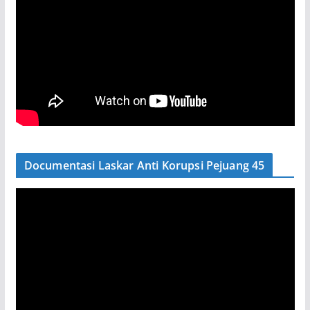
Documentasi Laskar Anti Korupsi Pejuang 45
P
e
m
u
t
a
r