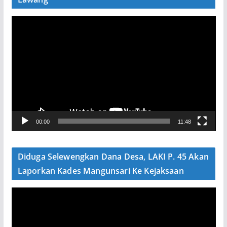
P
e
m
u
t
a
r
V
00:00
11:48
i
d
e
Diduga Selewengkan Dana Desa, LAKI P. 45 Akan
o
Laporkan Kades Mangunsari Ke Kejaksaan
P
e
m