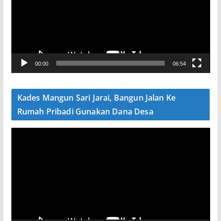
u
t
a
r
V
00:00
06:54
i
d
e
Kades Mangun Sari Jarai, Bangun Jalan Ke
o
Rumah Pribadi Gunakan Dana Desa
P
e
m
u
t
a
r
V