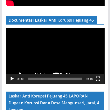
Documentasi Laskar Anti Korupsi Pejuang 45
P
e
m
u
t
a
r
V
00:00
03:48
i
d
e
Laskar Anti Korupsi Pejuang 45 LAPORAN
o
Dugaan Korupsi Dana Desa Mangunsari, Jarai, 4
Lawang