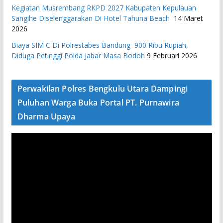
Kegiatan Musrembang RKPD 2027 ​Kabupaten Kepulauan
Sangihe Diselenggarakan Di Hotel Tahuna Beach
14 Maret
2026
Biaya SIM C Di Polrestabes Bandung 900 Ribu Rupiah,
Diduga Petinggi Polda Jabar Masa Bodoh
9 Februari 2026
Perwakilan Polres Bengkulu Utara Dampingi
Puluhan Warga Buka Portal PT. Purnawira
Dharma Upaya