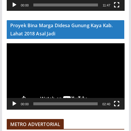
00:00
11:47
i
d
e
Proyek Bina Marga Didesa Gunung Kaya Kab.
o
Lahat 2018 Asal Jadi
P
e
m
u
t
a
r
V
00:00
02:40
i
d
e
METRO ADVERTORIAL
o