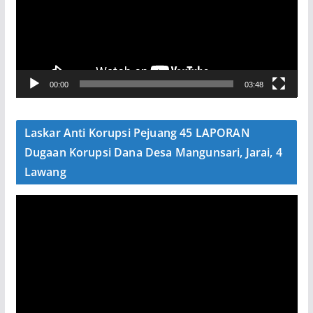
t
a
r
V
00:00
03:48
i
d
e
Laskar Anti Korupsi Pejuang 45 LAPORAN
o
Dugaan Korupsi Dana Desa Mangunsari, Jarai, 4
Lawang
P
e
m
u
t
a
r