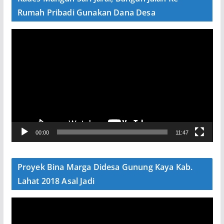
o
Rumah Pribadi Gunakan Dana Desa
P
e
m
u
t
a
r
V
00:00
11:47
i
d
e
Proyek Bina Marga Didesa Gunung Kaya Kab.
o
Lahat 2018 Asal Jadi
P
e