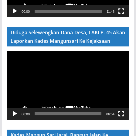
V
00:00
11:48
i
d
e
Diduga Selewengkan Dana Desa, LAKI P. 45 Akan
o
Laporkan Kades Mangunsari Ke Kejaksaan
P
e
m
u
t
a
r
V
00:00
06:54
i
d
e
Kades Mangun Sari Jarai, Bangun Jalan Ke