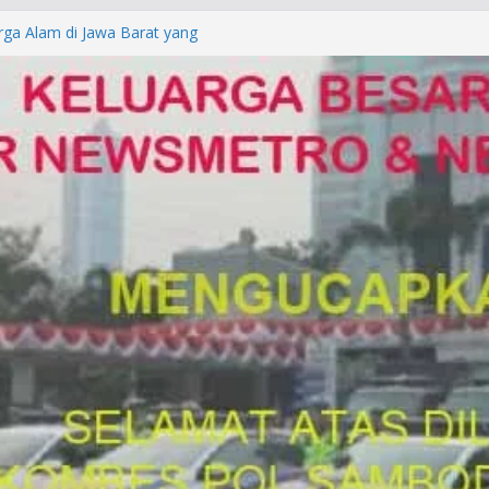
rga Alam di Jawa Barat yang
anegara
P/KUHAP Baru 2026, Tegaskan
Langsung Dipidana
LRESTA DENPASAR DAN
TRESKRIMUM POLDA BALI DIDUGA
orkan ke Mabes Polri
Laporan Palsu, Kapolres
bat PUNGLI SIM