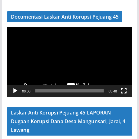
Documentasi Laskar Anti Korupsi Pejuang 45
P
e
m
u
t
a
r
V
00:00
03:48
i
d
e
Laskar Anti Korupsi Pejuang 45 LAPORAN
o
Dugaan Korupsi Dana Desa Mangunsari, Jarai, 4
Lawang