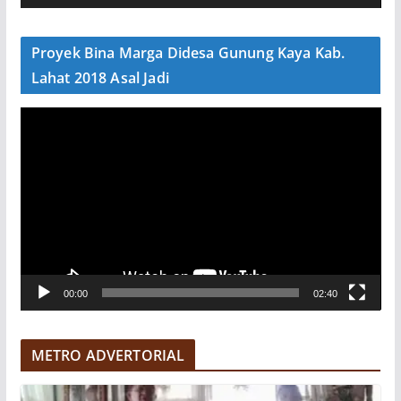
d
e
Proyek Bina Marga Didesa Gunung Kaya Kab.
o
Lahat 2018 Asal Jadi
P
e
m
u
t
a
r
V
00:00
02:40
i
d
e
METRO ADVERTORIAL
o