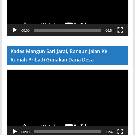
t
a
r
V
00:00
06:54
i
d
e
Kades Mangun Sari Jarai, Bangun Jalan Ke
o
Rumah Pribadi Gunakan Dana Desa
P
e
m
u
t
a
r
V
00:00
11:47
i