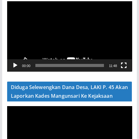
P
e
m
u
t
a
r
V
00:00
11:48
i
d
e
Diduga Selewengkan Dana Desa, LAKI P. 45 Akan
o
Laporkan Kades Mangunsari Ke Kejaksaan
P
e
m
u