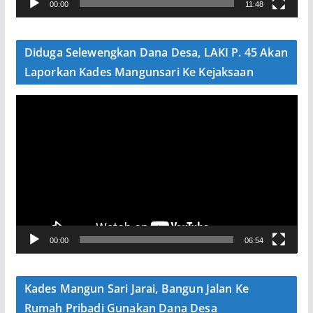
00:00
11:48
i
d
e
Diduga Selewengkan Dana Desa, LAKI P. 45 Akan
o
Laporkan Kades Mangunsari Ke Kejaksaan
P
e
m
u
t
a
r
V
00:00
06:54
i
d
e
Kades Mangun Sari Jarai, Bangun Jalan Ke
o
Rumah Pribadi Gunakan Dana Desa