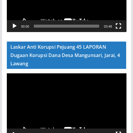
a
r
V
00:00
03:48
i
d
e
Laskar Anti Korupsi Pejuang 45 LAPORAN
o
Dugaan Korupsi Dana Desa Mangunsari, Jarai, 4
Lawang
P
e
m
u
t
a
r
V