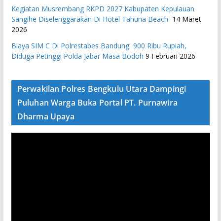
Kegiatan Musrembang RKPD 2027 ​Kabupaten Kepulauan
Sangihe Diselenggarakan Di Hotel Tahuna Beach
14 Maret
2026
Biaya SIM C Di Polrestabes Bandung 900 Ribu Rupiah,
Diduga Petinggi Polda Jabar Masa Bodoh
9 Februari 2026
Perwakilan Polres Bengkulu Utara Dampingi
Puluhan Warga Buka Portal PT. Purnawira
Dharma Upaya