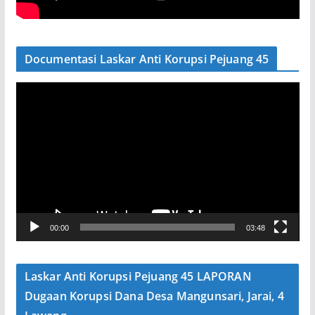
Documentasi Laskar Anti Korupsi Pejuang 45
P
e
m
u
t
a
r
V
00:00
03:48
i
d
e
Laskar Anti Korupsi Pejuang 45 LAPORAN
o
Dugaan Korupsi Dana Desa Mangunsari, Jarai, 4