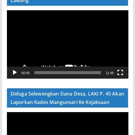
Lawang
P
e
m
u
t
a
r
V
00:00
11:48
i
d
e
Diduga Selewengkan Dana Desa, LAKI P. 45 Akan
o
Laporkan Kades Mangunsari Ke Kejaksaan
P
e
m