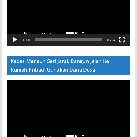
u
t
a
r
V
00:00
06:54
i
d
e
Kades Mangun Sari Jarai, Bangun Jalan Ke
o
Rumah Pribadi Gunakan Dana Desa
P
e
m
u
t
a
r
V