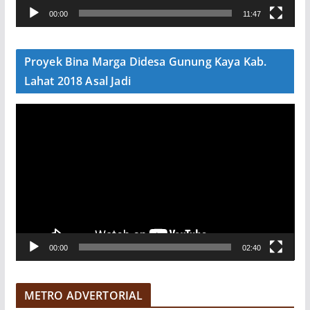
00:00
11:47
i
d
e
Proyek Bina Marga Didesa Gunung Kaya Kab.
o
Lahat 2018 Asal Jadi
P
e
m
u
t
a
r
V
00:00
02:40
i
d
e
METRO ADVERTORIAL
o