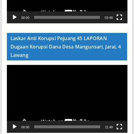
r
V
00:00
03:48
i
d
e
Laskar Anti Korupsi Pejuang 45 LAPORAN
o
Dugaan Korupsi Dana Desa Mangunsari, Jarai, 4
Lawang
P
e
m
u
t
a
r
V
00:00
11:48
i