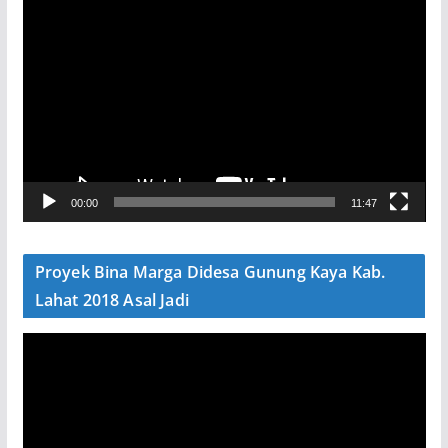
P
e
m
u
t
a
r
V
00:00
11:47
i
d
e
Proyek Bina Marga Didesa Gunung Kaya Kab.
o
Lahat 2018 Asal Jadi
P
e
m
u
t