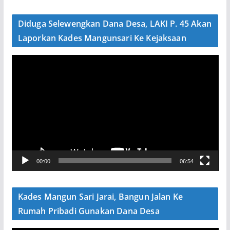
d
e
Diduga Selewengkan Dana Desa, LAKI P. 45 Akan
o
Laporkan Kades Mangunsari Ke Kejaksaan
P
e
m
u
t
a
r
V
00:00
06:54
i
d
e
Kades Mangun Sari Jarai, Bangun Jalan Ke
o
Rumah Pribadi Gunakan Dana Desa