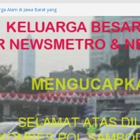
rga Alam di Jawa Barat yang
anegara
P/KUHAP Baru 2026, Tegaskan
Langsung Dipidana
LRESTA DENPASAR DAN
TRESKRIMUM POLDA BALI DIDUGA
orkan ke Mabes Polri
Laporan Palsu, Kapolres
bat PUNGLI SIM