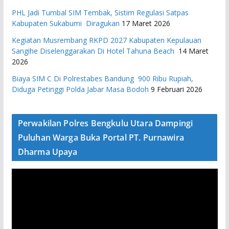
PHL Jadi Tumbal SIM Tembak, Sistim Regulasi Satpas
Kabupaten Sukabumi Diragukan
17 Maret 2026
Kegiatan Musrembang RKPD 2027 ​Kabupaten Kepulauan
Sangihe Diselenggarakan Di Hotel Tahuna Beach
14 Maret
2026
Biaya SIM C Di Polrestabes Bandung 900 Ribu Rupiah,
Diduga Petinggi Polda Jabar Masa Bodoh
9 Februari 2026
Perwakilan Polres Bengkulu Utara Dampingi
Puluhan Warga Buka Portal PT. Purnawira
Dharma Upaya