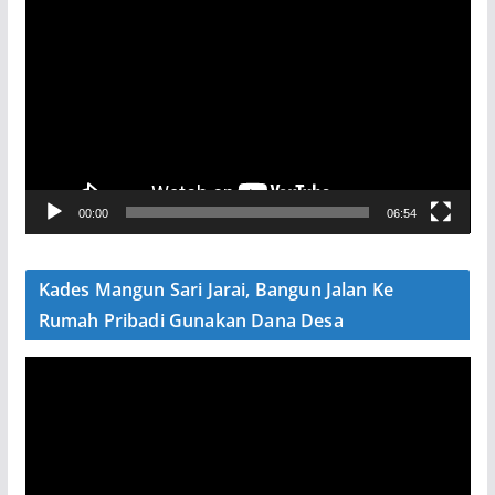
e
m
u
t
a
r
V
00:00
06:54
i
d
e
Kades Mangun Sari Jarai, Bangun Jalan Ke
o
Rumah Pribadi Gunakan Dana Desa
P
e
m
u
t