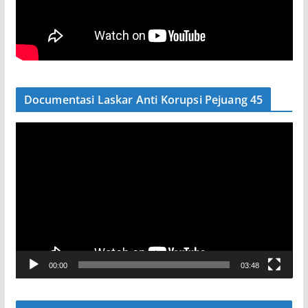
Documentasi Laskar Anti Korupsi Pejuang 45
P
e
m
u
t
a
r
V
00:00
03:48
i
d
e