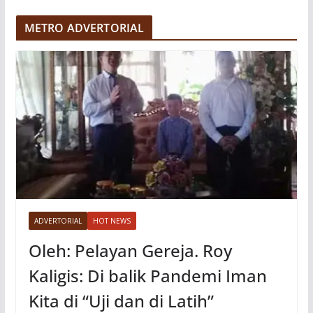
d
e
METRO ADVERTORIAL
o
ADVERTORIAL
HOT NEWS
Oleh: Pelayan Gereja. Roy
Kaligis: Di balik Pandemi Iman
Kita di “Uji dan di Latih”