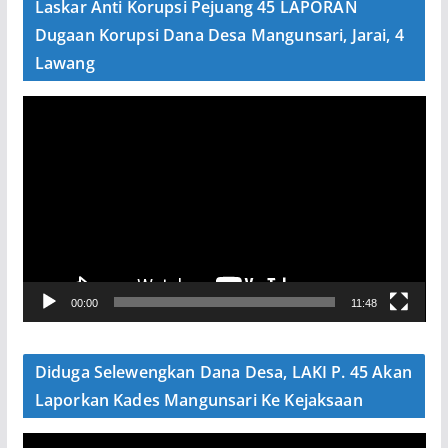
Laskar Anti Korupsi Pejuang 45 LAPORAN
o
Dugaan Korupsi Dana Desa Mangunsari, Jarai, 4
Lawang
P
e
m
u
t
a
r
V
00:00
11:48
i
d
e
Diduga Selewengkan Dana Desa, LAKI P. 45 Akan
o
Laporkan Kades Mangunsari Ke Kejaksaan
P