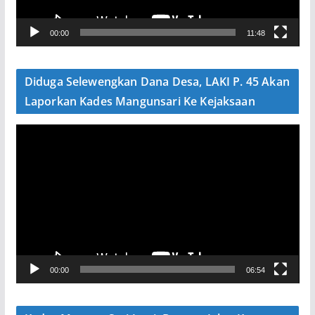
r
V
00:00
11:48
i
d
e
Diduga Selewengkan Dana Desa, LAKI P. 45 Akan
o
Laporkan Kades Mangunsari Ke Kejaksaan
P
e
m
u
t
a
r
V
00:00
06:54
i
d
e