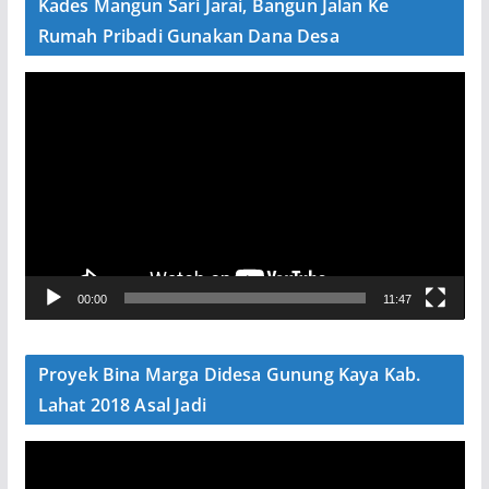
Kades Mangun Sari Jarai, Bangun Jalan Ke
o
Rumah Pribadi Gunakan Dana Desa
P
e
m
u
t
a
r
V
00:00
11:47
i
d
e
Proyek Bina Marga Didesa Gunung Kaya Kab.
o
Lahat 2018 Asal Jadi
P
e