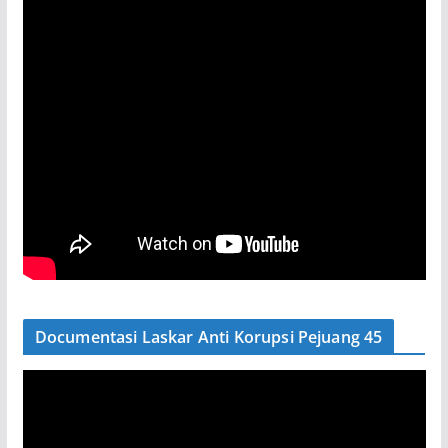
Documentasi Laskar Anti Korupsi Pejuang 45
P
e
m