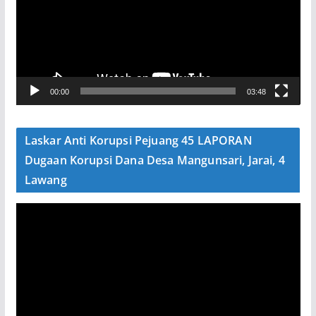
u
t
a
r
V
00:00
03:48
i
d
e
Laskar Anti Korupsi Pejuang 45 LAPORAN
o
Dugaan Korupsi Dana Desa Mangunsari, Jarai, 4
Lawang
P
e
m
u
t
a