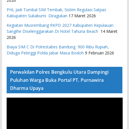
2026
PHL Jadi Tumbal SIM Tembak, Sistim Regulasi Satpas
Kabupaten Sukabumi Diragukan
17 Maret 2026
Kegiatan Musrembang RKPD 2027 ​Kabupaten Kepulauan
Sangihe Diselenggarakan Di Hotel Tahuna Beach
14 Maret
2026
Biaya SIM C Di Polrestabes Bandung 900 Ribu Rupiah,
Diduga Petinggi Polda Jabar Masa Bodoh
9 Februari 2026
Perwakilan Polres Bengkulu Utara Dampingi
Puluhan Warga Buka Portal PT. Purnawira
Dharma Upaya