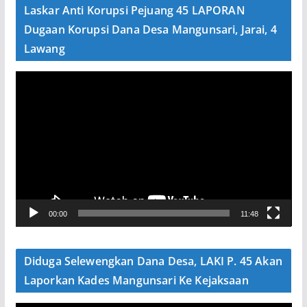
e
Laskar Anti Korupsi Pejuang 45 LAPORAN
o
Dugaan Korupsi Dana Desa Mangunsari, Jarai, 4
Lawang
P
e
m
u
t
a
r
V
00:00
11:48
i
d
e
Diduga Selewengkan Dana Desa, LAKI P. 45 Akan
o
Laporkan Kades Mangunsari Ke Kejaksaan