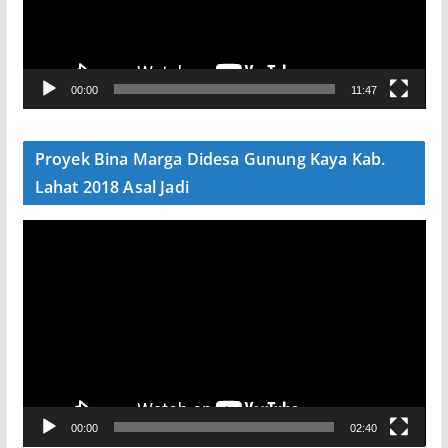
a
r
V
00:00
11:47
i
d
e
Proyek Bina Marga Didesa Gunung Kaya Kab.
o
Lahat 2018 Asal Jadi
P
e
m
u
t
a
r
V
00:00
02:40
i