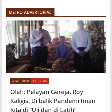
d
e
METRO ADVERTORIAL
o
ADVERTORIAL
HOT NEWS
Oleh: Pelayan Gereja. Roy
Kaligis: Di balik Pandemi Iman
Kita di “Uji dan di Latih”