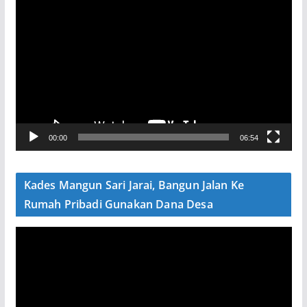
P
e
m
u
t
a
r
V
00:00
06:54
i
d
e
Kades Mangun Sari Jarai, Bangun Jalan Ke
o
Rumah Pribadi Gunakan Dana Desa
P
e
m
u
t