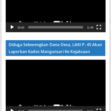
t
a
r
V
00:00
11:48
i
d
e
Diduga Selewengkan Dana Desa, LAKI P. 45 Akan
o
Laporkan Kades Mangunsari Ke Kejaksaan
P
e
m
u
t
a
r
V