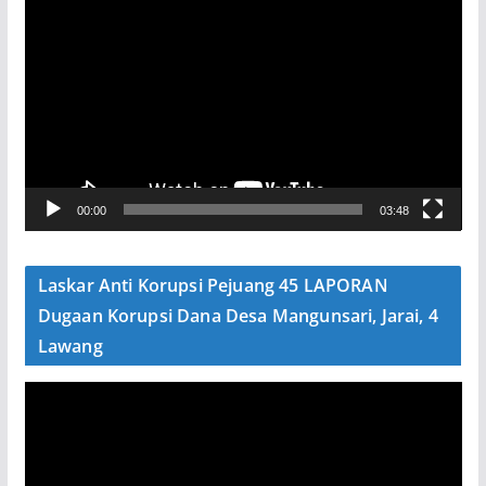
e
m
u
t
a
r
V
00:00
03:48
i
d
e
Laskar Anti Korupsi Pejuang 45 LAPORAN
o
Dugaan Korupsi Dana Desa Mangunsari, Jarai, 4
Lawang
P
e
m
u