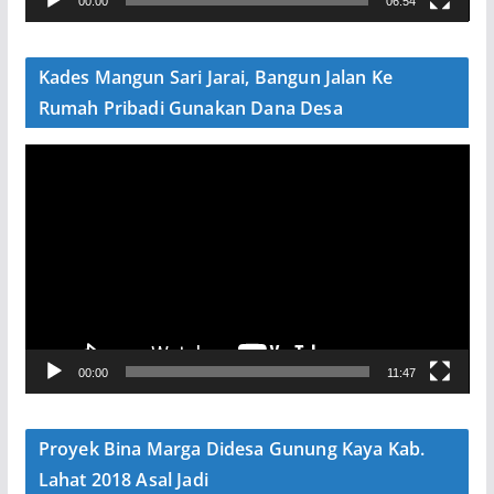
00:00
06:54
i
d
e
Kades Mangun Sari Jarai, Bangun Jalan Ke
o
Rumah Pribadi Gunakan Dana Desa
P
e
m
u
t
a
r
V
00:00
11:47
i
d
e
Proyek Bina Marga Didesa Gunung Kaya Kab.
o
Lahat 2018 Asal Jadi