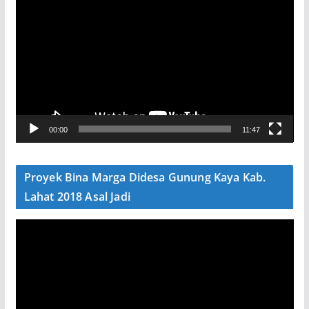
e
m
u
t
a
r
V
00:00
11:47
i
d
e
Proyek Bina Marga Didesa Gunung Kaya Kab.
o
Lahat 2018 Asal Jadi
P
e
m
u
t