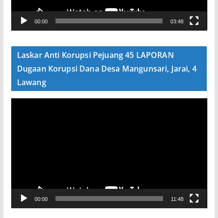
V
00:00
03:48
i
d
e
Laskar Anti Korupsi Pejuang 45 LAPORAN
o
Dugaan Korupsi Dana Desa Mangunsari, Jarai, 4
Lawang
P
e
m
u
t
a
r
V
00:00
11:48
i
d