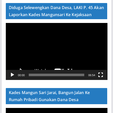
e
Diduga Selewengkan Dana Desa, LAKI P. 45 Akan
o
Laporkan Kades Mangunsari Ke Kejaksaan
P
e
m
u
t
a
r
V
00:00
06:54
i
d
e
Kades Mangun Sari Jarai, Bangun Jalan Ke
o
Rumah Pribadi Gunakan Dana Desa
P