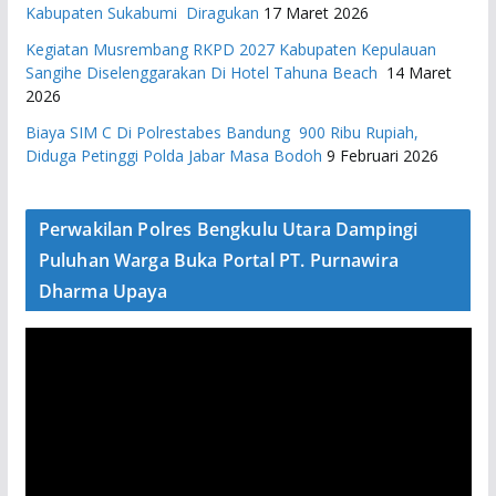
Kabupaten Sukabumi Diragukan
17 Maret 2026
Kegiatan Musrembang RKPD 2027 ​Kabupaten Kepulauan
Sangihe Diselenggarakan Di Hotel Tahuna Beach
14 Maret
2026
Biaya SIM C Di Polrestabes Bandung 900 Ribu Rupiah,
Diduga Petinggi Polda Jabar Masa Bodoh
9 Februari 2026
Perwakilan Polres Bengkulu Utara Dampingi
Puluhan Warga Buka Portal PT. Purnawira
Dharma Upaya