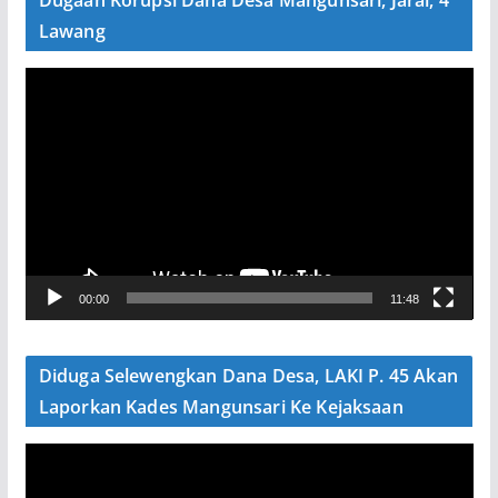
Dugaan Korupsi Dana Desa Mangunsari, Jarai, 4
Lawang
P
e
m
u
t
a
r
V
00:00
11:48
i
d
e
Diduga Selewengkan Dana Desa, LAKI P. 45 Akan
o
Laporkan Kades Mangunsari Ke Kejaksaan
P
e