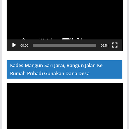
m
u
t
a
r
V
00:00
06:54
i
d
e
Kades Mangun Sari Jarai, Bangun Jalan Ke
o
Rumah Pribadi Gunakan Dana Desa
P
e
m
u
t
a