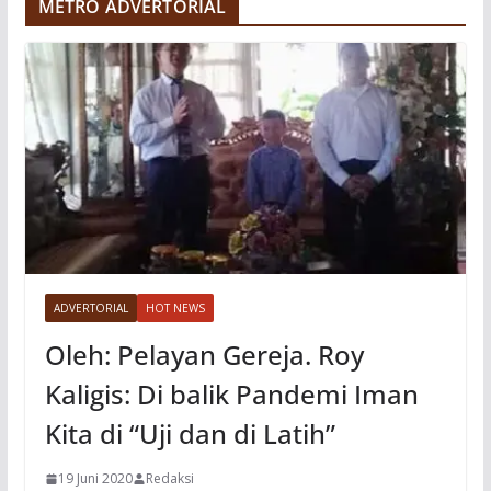
METRO ADVERTORIAL
o
ADVERTORIAL
HOT NEWS
Oleh: Pelayan Gereja. Roy
Kaligis: Di balik Pandemi Iman
Kita di “Uji dan di Latih”
19 Juni 2020
Redaksi