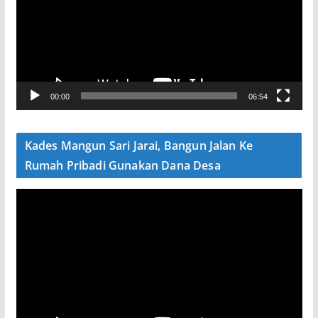
u
t
a
r
V
00:00
06:54
i
d
e
Kades Mangun Sari Jarai, Bangun Jalan Ke
o
Rumah Pribadi Gunakan Dana Desa
P
e
m
u
t
a
r