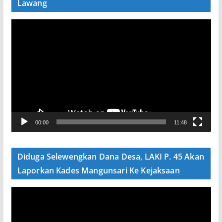
Lawang
P
e
m
u
t
a
r
V
00:00
11:48
i
d
e
Diduga Selewengkan Dana Desa, LAKI P. 45 Akan
o
Laporkan Kades Mangunsari Ke Kejaksaan
P
e
m