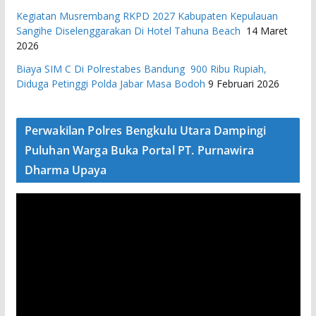
Kegiatan Musrembang RKPD 2027 ​Kabupaten Kepulauan
Sangihe Diselenggarakan Di Hotel Tahuna Beach
14 Maret
2026
Biaya SIM C Di Polrestabes Bandung 900 Ribu Rupiah,
Diduga Petinggi Polda Jabar Masa Bodoh
9 Februari 2026
Perwakilan Polres Bengkulu Utara Dampingi
Puluhan Warga Buka Portal PT. Purnawira
Dharma Upaya