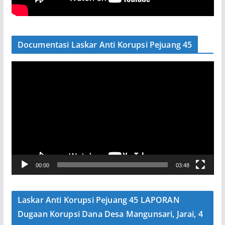
Documentasi Laskar Anti Korupsi Pejuang 45
P
e
m
u
t
a
r
V
00:00
03:48
i
d
e
Laskar Anti Korupsi Pejuang 45 LAPORAN
o
Dugaan Korupsi Dana Desa Mangunsari, Jarai, 4