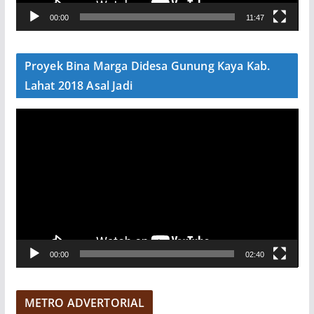
V
00:00
11:47
i
d
e
Proyek Bina Marga Didesa Gunung Kaya Kab.
o
Lahat 2018 Asal Jadi
P
e
m
u
t
a
r
V
00:00
02:40
i
d
e
METRO ADVERTORIAL
o