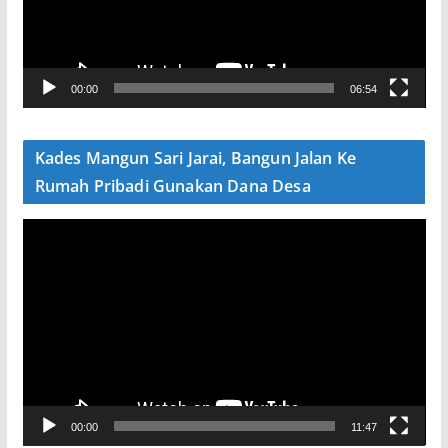
a
r
V
00:00
06:54
i
d
e
Kades Mangun Sari Jarai, Bangun Jalan Ke
o
Rumah Pribadi Gunakan Dana Desa
P
e
m
u
t
a
r
V
00:00
11:47
i