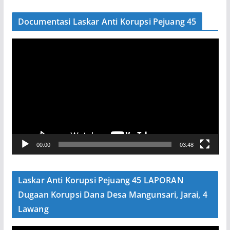
Documentasi Laskar Anti Korupsi Pejuang 45
P
e
m
u
t
a
r
V
00:00
03:48
i
d
e
Laskar Anti Korupsi Pejuang 45 LAPORAN
o
Dugaan Korupsi Dana Desa Mangunsari, Jarai, 4
Lawang