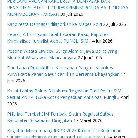
PERILAKU AROGAN KAPOLRESTA DENPASAR DAN
PENYIDIK SUBDIT III DITRESKRIMUM POLDA BALI DIDUGA
MENIMBULKAN KORBAN
30 Juli 2026
Kapolresta Denpasar dilaporkan ke Mabes Polri
22 Juli 2026
Heboh, Artis Figuran Buat Laporan Palsu, Kapolres
Kriminalisasi Jurnalist Akibat PUNGLI SIM
14 Juli 2026
Pesona Wisata Ciwidey, Surga Alam di Jawa Barat yang
Memikat Wisatawan Mancanegara
27 Juni 2026
Dari Lahan Produktif ke Ketahanan Pangan. Kapolres
Purwakarta Panen Sayur dan Ikan Bersama Bhayangkari
14
Juni 2026
Kasat Lantas Polres Sukabumi Tegaskan Tarif Resmi SIM
Sesuai PNBP, Buka Kotak Pengaduan Antisipasi Pungli
3 April
2026
PHL Jadi Tumbal SIM Tembak, Sistim Regulasi Satpas
Kabupaten Sukabumi Diragukan
17 Maret 2026
Kegiatan Musrembang RKPD 2027 ​Kabupaten Kepulauan
Sangihe Diselenggarakan Di Hotel Tahuna Beach
14 Maret