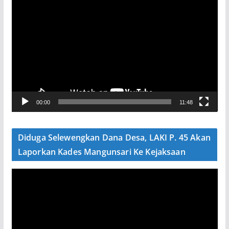
P
e
m
u
t
a
r
V
00:00
11:48
i
d
e
Diduga Selewengkan Dana Desa, LAKI P. 45 Akan
o
Laporkan Kades Mangunsari Ke Kejaksaan
P
e
m
u
t