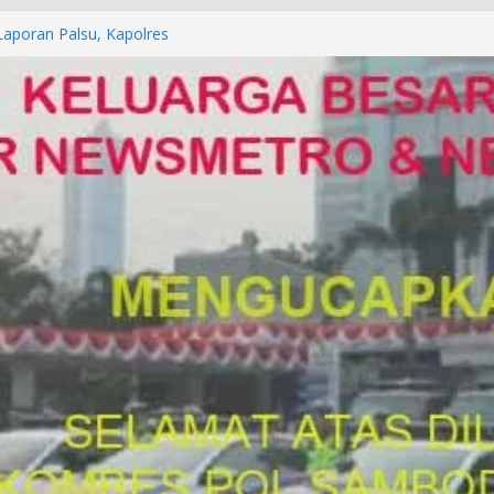
orkan ke Mabes Polri
Laporan Palsu, Kapolres
bat PUNGLI SIM
rga Alam di Jawa Barat yang
anegara
P/KUHAP Baru 2026, Tegaskan
Langsung Dipidana
LRESTA DENPASAR DAN
TRESKRIMUM POLDA BALI DIDUGA