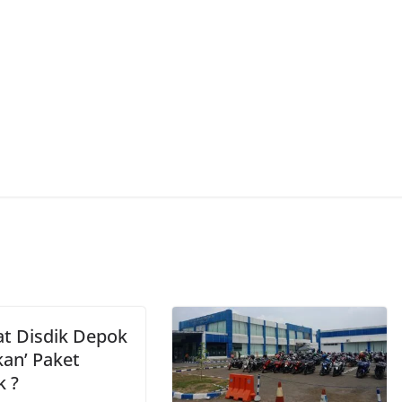
at Disdik Depok
kan’ Paket
k ?