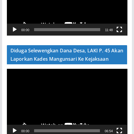
t
a
r
V
00:00
11:48
i
d
e
Diduga Selewengkan Dana Desa, LAKI P. 45 Akan
o
Laporkan Kades Mangunsari Ke Kejaksaan
P
e
m
u
t
a
r
V
00:00
06:54
i