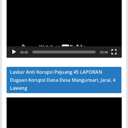
e
m
u
t
a
r
V
00:00
03:48
i
d
e
Laskar Anti Korupsi Pejuang 45 LAPORAN
o
Dugaan Korupsi Dana Desa Mangunsari, Jarai, 4
Lawang
P
e
m
u