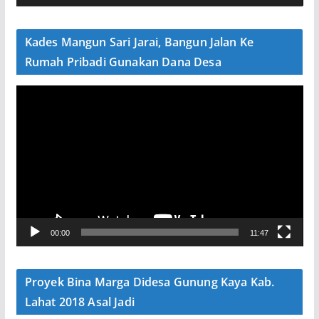
d
e
Kades Mangun Sari Jarai, Bangun Jalan Ke
o
Rumah Pribadi Gunakan Dana Desa
P
e
m
u
t
a
r
V
00:00
11:47
i
d
e
Proyek Bina Marga Didesa Gunung Kaya Kab.
o
Lahat 2018 Asal Jadi