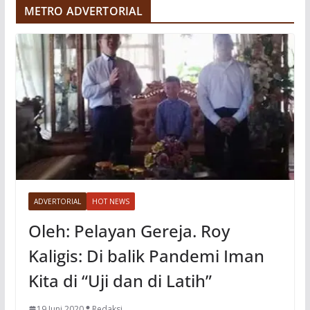
e
METRO ADVERTORIAL
o
ADVERTORIAL
HOT NEWS
Oleh: Pelayan Gereja. Roy
Kaligis: Di balik Pandemi Iman
Kita di “Uji dan di Latih”
19 Juni 2020
Redaksi