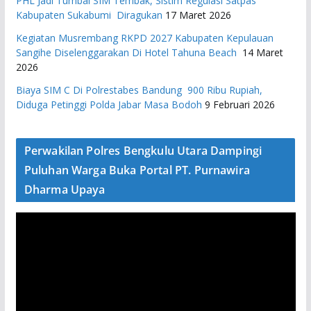
PHL Jadi Tumbal SIM Tembak, Sistim Regulasi Satpas
Kabupaten Sukabumi Diragukan
17 Maret 2026
Kegiatan Musrembang RKPD 2027 ​Kabupaten Kepulauan
Sangihe Diselenggarakan Di Hotel Tahuna Beach
14 Maret
2026
Biaya SIM C Di Polrestabes Bandung 900 Ribu Rupiah,
Diduga Petinggi Polda Jabar Masa Bodoh
9 Februari 2026
Perwakilan Polres Bengkulu Utara Dampingi
Puluhan Warga Buka Portal PT. Purnawira
Dharma Upaya