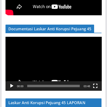
Documentasi Laskar Anti Korupsi Pejuang 45
P
e
m
u
t
a
r
V
00:00
03:48
i
d
e
Laskar Anti Korupsi Pejuang 45 LAPORAN
o