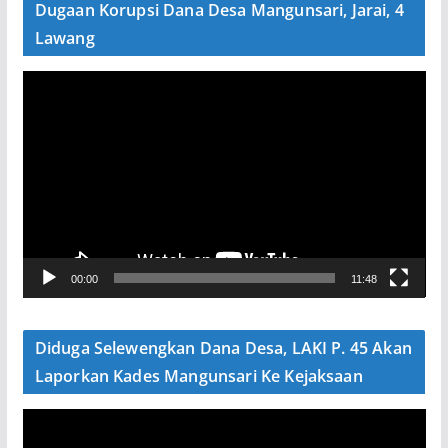
Dugaan Korupsi Dana Desa Mangunsari, Jarai, 4
Lawang
P
e
m
u
t
a
r
V
00:00
11:48
i
d
e
Diduga Selewengkan Dana Desa, LAKI P. 45 Akan
o
Laporkan Kades Mangunsari Ke Kejaksaan
P
e