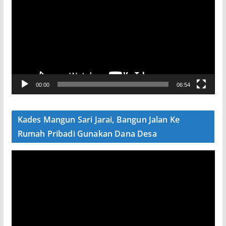
m
u
t
a
r
V
00:00
06:54
i
d
e
Kades Mangun Sari Jarai, Bangun Jalan Ke
o
Rumah Pribadi Gunakan Dana Desa
P
e
m
u
t
a