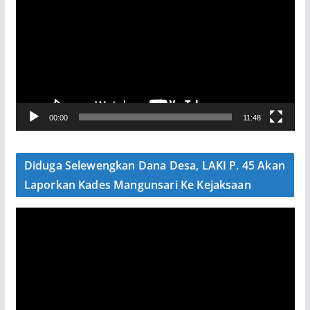
m
u
t
a
r
V
00:00
11:48
i
d
e
Diduga Selewengkan Dana Desa, LAKI P. 45 Akan
o
Laporkan Kades Mangunsari Ke Kejaksaan
P
e
m
u
t
a