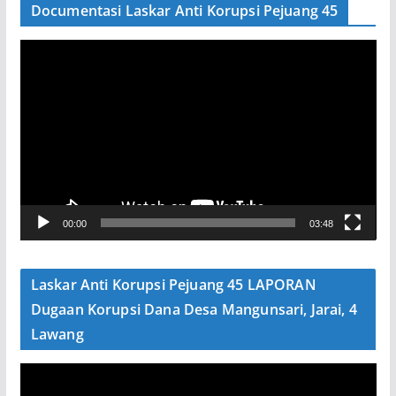
Documentasi Laskar Anti Korupsi Pejuang 45
P
e
m
u
t
a
r
V
00:00
03:48
i
d
e
Laskar Anti Korupsi Pejuang 45 LAPORAN
o
Dugaan Korupsi Dana Desa Mangunsari, Jarai, 4
Lawang
P
e