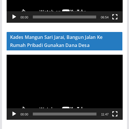
r
V
00:00
06:54
i
d
e
Kades Mangun Sari Jarai, Bangun Jalan Ke
o
Rumah Pribadi Gunakan Dana Desa
P
e
m
u
t
a
r
V
00:00
11:47
i
d