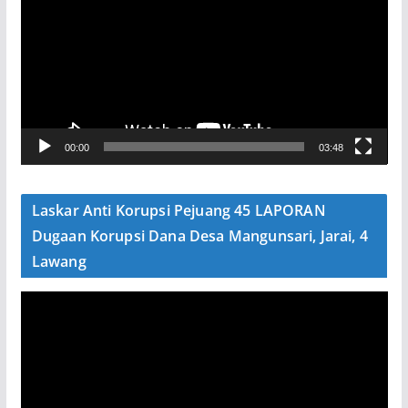
m
u
t
a
r
V
00:00
03:48
i
d
e
Laskar Anti Korupsi Pejuang 45 LAPORAN
o
Dugaan Korupsi Dana Desa Mangunsari, Jarai, 4
Lawang
P
e
m
u
t