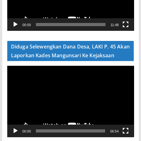
a
r
V
00:00
11:48
i
d
e
Diduga Selewengkan Dana Desa, LAKI P. 45 Akan
o
Laporkan Kades Mangunsari Ke Kejaksaan
P
e
m
u
t
a
r
V
00:00
06:54
i
d