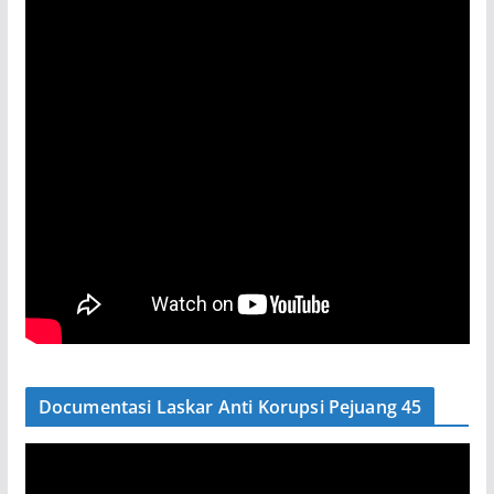
Documentasi Laskar Anti Korupsi Pejuang 45
P
e