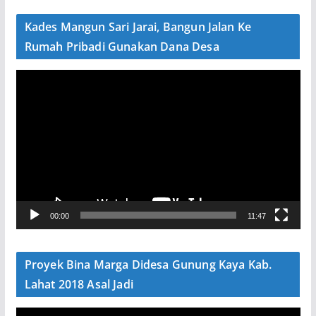
e
Kades Mangun Sari Jarai, Bangun Jalan Ke
o
Rumah Pribadi Gunakan Dana Desa
P
e
m
u
t
a
r
V
00:00
11:47
i
d
e
Proyek Bina Marga Didesa Gunung Kaya Kab.
o
Lahat 2018 Asal Jadi
P