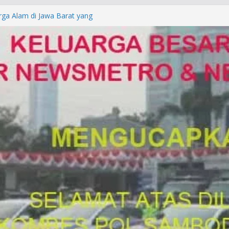
Laporan Palsu, Kapolres
bat PUNGLI SIM
rga Alam di Jawa Barat yang
anegara
P/KUHAP Baru 2026, Tegaskan
Langsung Dipidana
LRESTA DENPASAR DAN
TRESKRIMUM POLDA BALI DIDUGA
orkan ke Mabes Polri