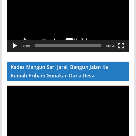
m
u
t
a
r
V
00:00
06:54
i
d
e
Kades Mangun Sari Jarai, Bangun Jalan Ke
o
Rumah Pribadi Gunakan Dana Desa
P
e
m
u
t
a
r