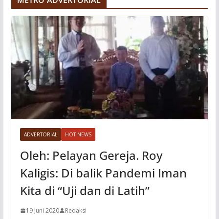
o
ADVERTORIAL
HOT NEWS
Oleh: Pelayan Gereja. Roy
Kaligis: Di balik Pandemi Iman
Kita di “Uji dan di Latih”
19 Juni 2020
Redaksi