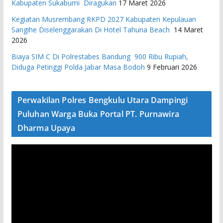
Kabupaten Sukabumi Diragukan
17 Maret 2026
Kegiatan Musrembang RKPD 2027 ​Kabupaten Kepulauan
Sangihe Diselenggarakan Di Hotel Tahuna Beach
14 Maret
2026
Biaya SIM C Di Polrestabes Bandung 900 Ribu Rupiah,
Diduga Petinggi Polda Jabar Masa Bodoh
9 Februari 2026
Perwakilan Polres Bengkulu Utara Dampingi
Puluhan Warga Buka Portal PT. Purnawira
Dharma Upaya