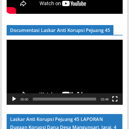
Documentasi Laskar Anti Korupsi Pejuang 45
P
e
m
u
t
a
r
V
00:00
03:48
i
d
e
Laskar Anti Korupsi Pejuang 45 LAPORAN
o
Dugaan Korupsi Dana Desa Mangunsari, Jarai, 4