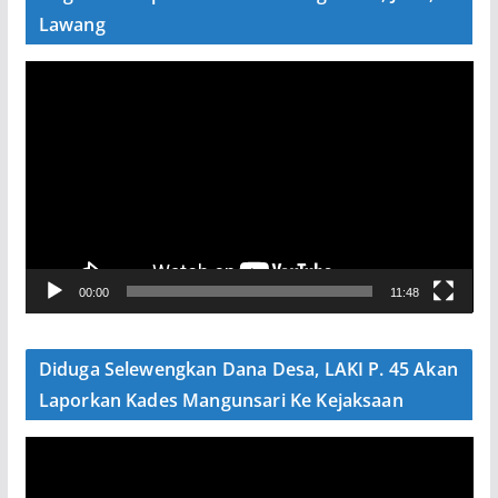
Lawang
P
e
m
u
t
a
r
V
00:00
11:48
i
d
e
Diduga Selewengkan Dana Desa, LAKI P. 45 Akan
o
Laporkan Kades Mangunsari Ke Kejaksaan
P
e