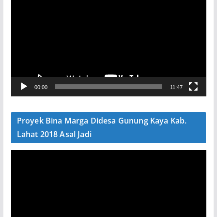
e
m
u
t
a
r
V
00:00
11:47
i
d
e
Proyek Bina Marga Didesa Gunung Kaya Kab.
o
Lahat 2018 Asal Jadi
P
e
m
u
t
a