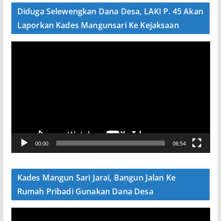
e
Diduga Selewengkan Dana Desa, LAKI P. 45 Akan
o
Laporkan Kades Mangunsari Ke Kejaksaan
P
e
m
u
t
a
r
V
00:00
06:54
i
d
e
Kades Mangun Sari Jarai, Bangun Jalan Ke
o
Rumah Pribadi Gunakan Dana Desa
P