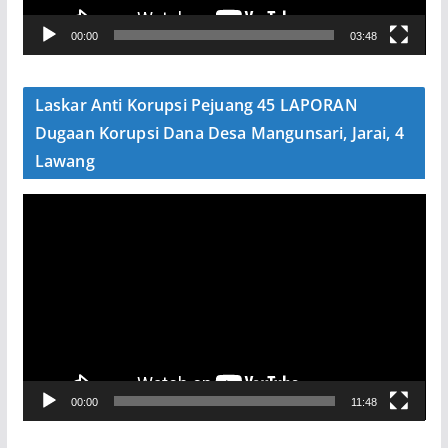
V
00:00
03:48
i
d
e
Laskar Anti Korupsi Pejuang 45 LAPORAN
o
Dugaan Korupsi Dana Desa Mangunsari, Jarai, 4
Lawang
P
e
m
u
t
a
r
V
00:00
11:48
i
d