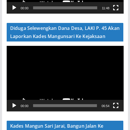
V
00:00
11:48
i
d
e
Diduga Selewengkan Dana Desa, LAKI P. 45 Akan
o
Laporkan Kades Mangunsari Ke Kejaksaan
P
e
m
u
t
a
r
V
00:00
06:54
i
d
e
Kades Mangun Sari Jarai, Bangun Jalan Ke
o