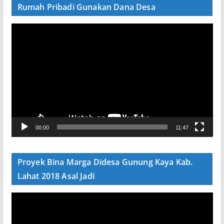
Rumah Pribadi Gunakan Dana Desa
P
e
m
u
t
a
r
V
00:00
11:47
i
d
e
Proyek Bina Marga Didesa Gunung Kaya Kab.
o
Lahat 2018 Asal Jadi
P
e
m