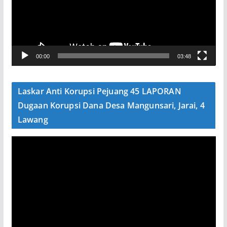
t
a
r
V
00:00
03:48
i
d
e
Laskar Anti Korupsi Pejuang 45 LAPORAN
o
Dugaan Korupsi Dana Desa Mangunsari, Jarai, 4
Lawang
P
e
m
u
t
a
r