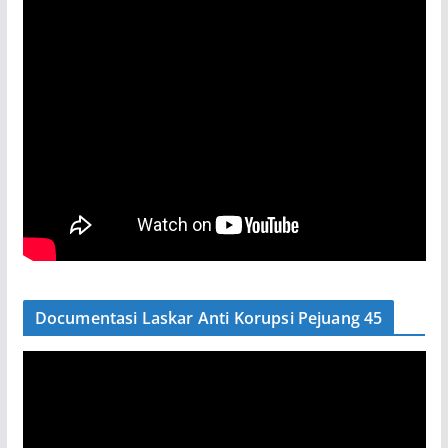
Documentasi Laskar Anti Korupsi Pejuang 45
P
e
m
u