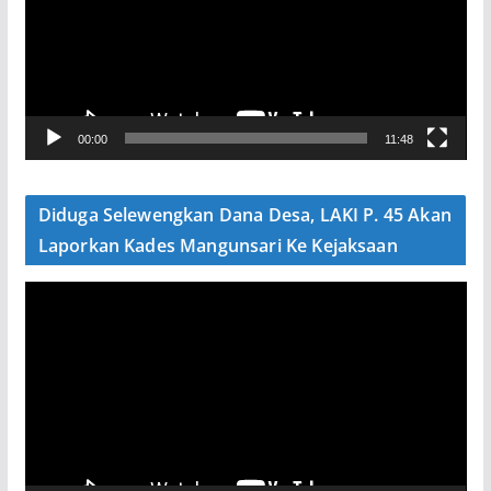
u
t
a
r
V
00:00
11:48
i
d
e
Diduga Selewengkan Dana Desa, LAKI P. 45 Akan
o
Laporkan Kades Mangunsari Ke Kejaksaan
P
e
m
u
t
a
r
V