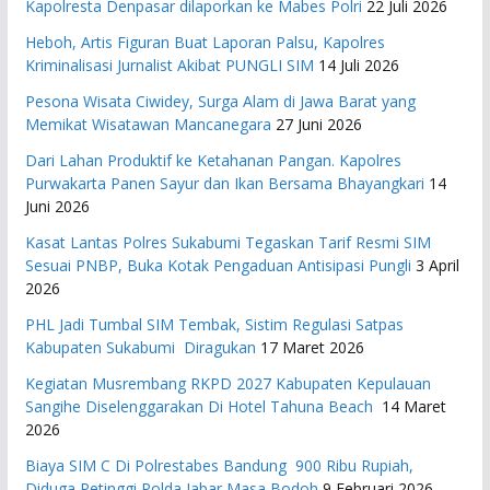
Kapolresta Denpasar dilaporkan ke Mabes Polri
22 Juli 2026
Heboh, Artis Figuran Buat Laporan Palsu, Kapolres
Kriminalisasi Jurnalist Akibat PUNGLI SIM
14 Juli 2026
Pesona Wisata Ciwidey, Surga Alam di Jawa Barat yang
Memikat Wisatawan Mancanegara
27 Juni 2026
Dari Lahan Produktif ke Ketahanan Pangan. Kapolres
Purwakarta Panen Sayur dan Ikan Bersama Bhayangkari
14
Juni 2026
Kasat Lantas Polres Sukabumi Tegaskan Tarif Resmi SIM
Sesuai PNBP, Buka Kotak Pengaduan Antisipasi Pungli
3 April
2026
PHL Jadi Tumbal SIM Tembak, Sistim Regulasi Satpas
Kabupaten Sukabumi Diragukan
17 Maret 2026
Kegiatan Musrembang RKPD 2027 ​Kabupaten Kepulauan
Sangihe Diselenggarakan Di Hotel Tahuna Beach
14 Maret
2026
Biaya SIM C Di Polrestabes Bandung 900 Ribu Rupiah,
Diduga Petinggi Polda Jabar Masa Bodoh
9 Februari 2026