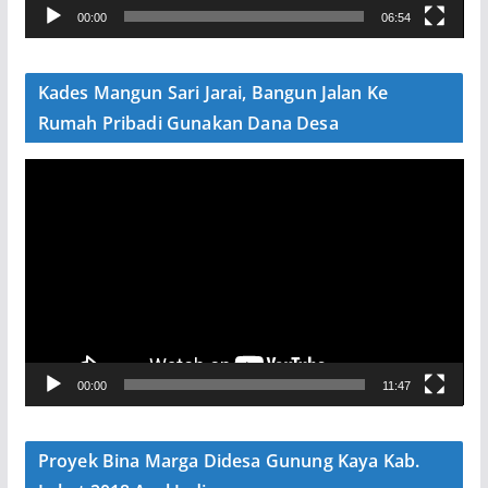
00:00
06:54
i
d
e
Kades Mangun Sari Jarai, Bangun Jalan Ke
o
Rumah Pribadi Gunakan Dana Desa
P
e
m
u
t
a
r
V
00:00
11:47
i
d
e
Proyek Bina Marga Didesa Gunung Kaya Kab.
o