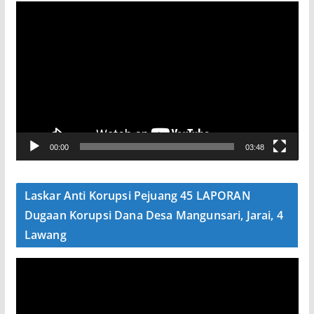
P
e
m
u
t
a
r
V
00:00
03:48
i
d
e
Laskar Anti Korupsi Pejuang 45 LAPORAN
o
Dugaan Korupsi Dana Desa Mangunsari, Jarai, 4
Lawang
P
e
m