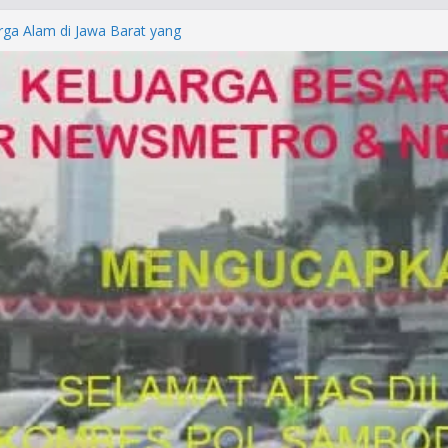
rga Alam di Jawa Barat yang
anegara
P/KUHAP Baru 2026, Tegaskan
Langsung Dipidana
LRESTA DENPASAR DAN
TRESKRIMUM POLDA BALI DIDUGA
orkan ke Mabes Polri
Laporan Palsu, Kapolres
bat PUNGLI SIM