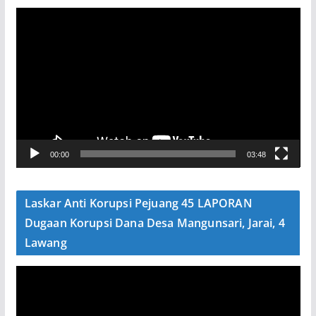
P
e
m
u
t
a
r
V
00:00
03:48
i
d
e
Laskar Anti Korupsi Pejuang 45 LAPORAN
o
Dugaan Korupsi Dana Desa Mangunsari, Jarai, 4
Lawang
P
e
m