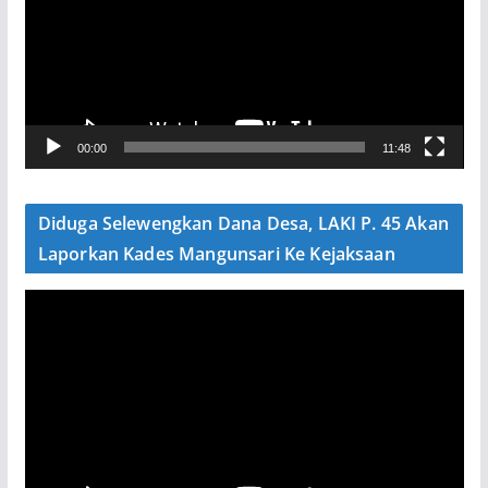
u
t
a
r
V
00:00
11:48
i
d
e
Diduga Selewengkan Dana Desa, LAKI P. 45 Akan
o
Laporkan Kades Mangunsari Ke Kejaksaan
P
e
m
u
t
a
r