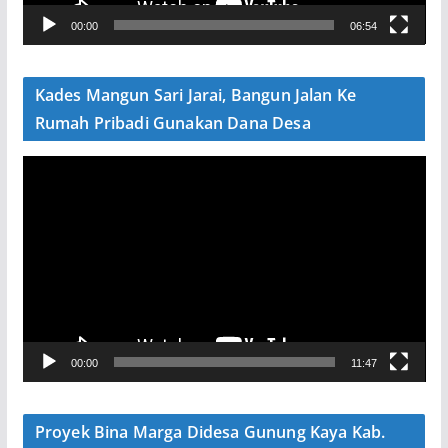
V
00:00
06:54
i
d
e
Kades Mangun Sari Jarai, Bangun Jalan Ke
o
Rumah Pribadi Gunakan Dana Desa
P
e
m
u
t
a
r
V
00:00
11:47
i
d
e
Proyek Bina Marga Didesa Gunung Kaya Kab.
o