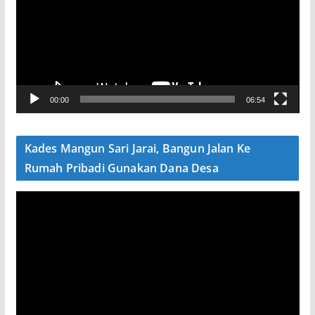
u
t
a
r
V
00:00
06:54
i
d
e
Kades Mangun Sari Jarai, Bangun Jalan Ke
o
Rumah Pribadi Gunakan Dana Desa
P
e
m
u
t
a
r