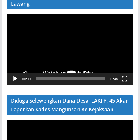
Lawang
P
e
m
u
t
a
r
V
00:00
11:48
i
d
e
Diduga Selewengkan Dana Desa, LAKI P. 45 Akan
o
Laporkan Kades Mangunsari Ke Kejaksaan
P
e
m