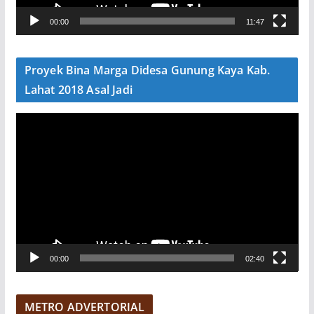
V
00:00
11:47
i
d
e
Proyek Bina Marga Didesa Gunung Kaya Kab.
o
Lahat 2018 Asal Jadi
P
e
m
u
t
a
r
V
00:00
02:40
i
d
e
METRO ADVERTORIAL
o