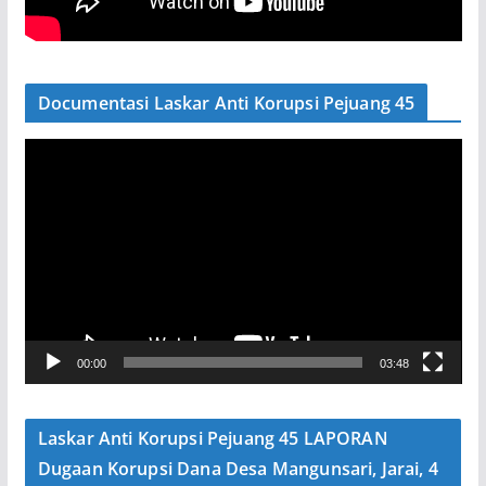
Documentasi Laskar Anti Korupsi Pejuang 45
P
e
m
u
t
a
r
V
00:00
03:48
i
d
e
Laskar Anti Korupsi Pejuang 45 LAPORAN
o
Dugaan Korupsi Dana Desa Mangunsari, Jarai, 4