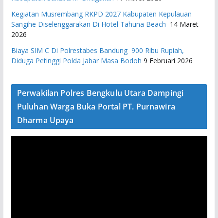
Kegiatan Musrembang RKPD 2027 ​Kabupaten Kepulauan
Sangihe Diselenggarakan Di Hotel Tahuna Beach
14 Maret
2026
Biaya SIM C Di Polrestabes Bandung 900 Ribu Rupiah,
Diduga Petinggi Polda Jabar Masa Bodoh
9 Februari 2026
Perwakilan Polres Bengkulu Utara Dampingi
Puluhan Warga Buka Portal PT. Purnawira
Dharma Upaya