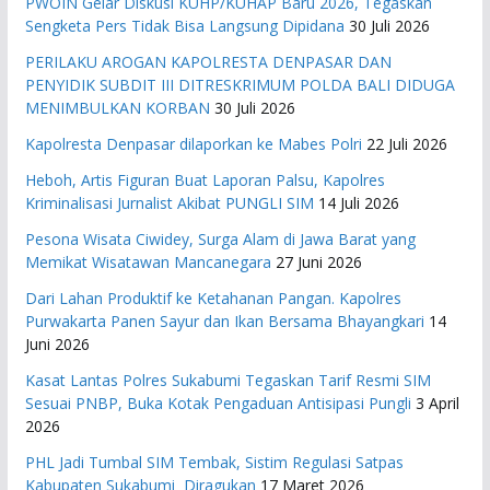
PWOIN Gelar Diskusi KUHP/KUHAP Baru 2026, Tegaskan
Sengketa Pers Tidak Bisa Langsung Dipidana
30 Juli 2026
PERILAKU AROGAN KAPOLRESTA DENPASAR DAN
PENYIDIK SUBDIT III DITRESKRIMUM POLDA BALI DIDUGA
MENIMBULKAN KORBAN
30 Juli 2026
Kapolresta Denpasar dilaporkan ke Mabes Polri
22 Juli 2026
Heboh, Artis Figuran Buat Laporan Palsu, Kapolres
Kriminalisasi Jurnalist Akibat PUNGLI SIM
14 Juli 2026
Pesona Wisata Ciwidey, Surga Alam di Jawa Barat yang
Memikat Wisatawan Mancanegara
27 Juni 2026
Dari Lahan Produktif ke Ketahanan Pangan. Kapolres
Purwakarta Panen Sayur dan Ikan Bersama Bhayangkari
14
Juni 2026
Kasat Lantas Polres Sukabumi Tegaskan Tarif Resmi SIM
Sesuai PNBP, Buka Kotak Pengaduan Antisipasi Pungli
3 April
2026
PHL Jadi Tumbal SIM Tembak, Sistim Regulasi Satpas
Kabupaten Sukabumi Diragukan
17 Maret 2026