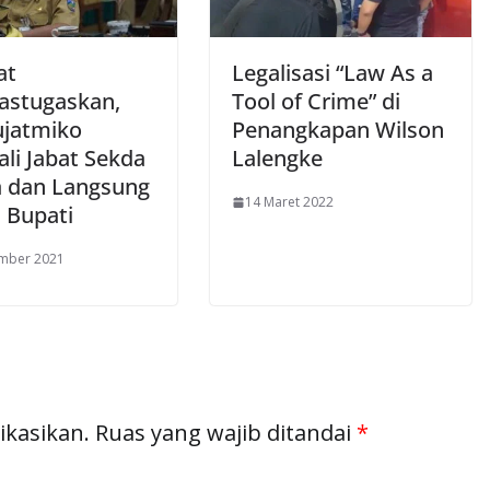
at
Legalisasi “Law As a
astugaskan,
Tool of Crime” di
ujatmiko
Penangkapan Wilson
li Jabat Sekda
Lalengke
a dan Langsung
14 Maret 2022
 Bupati
ember 2021
ikasikan.
Ruas yang wajib ditandai
*