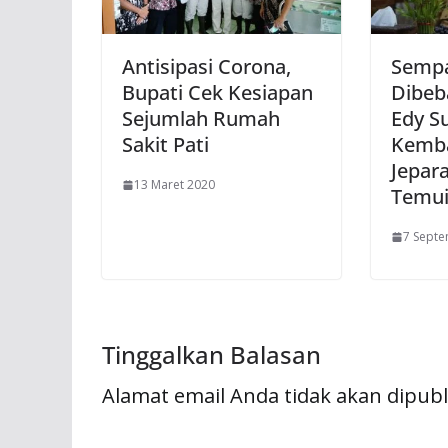
Antisipasi Corona,
Semp
Bupati Cek Kesiapan
Dibeb
Sejumlah Rumah
Edy S
Sakit Pati
Kemba
Jepar
13 Maret 2020
Temui
7 Sept
Tinggalkan Balasan
Alamat email Anda tidak akan dipubl