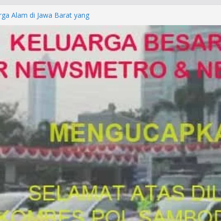
rga Alam di Jawa Barat yang
anegara
P/KUHAP Baru 2026, Tegaskan
Langsung Dipidana
LRESTA DENPASAR DAN
TRESKRIMUM POLDA BALI DIDUGA
orkan ke Mabes Polri
Laporan Palsu, Kapolres
bat PUNGLI SIM