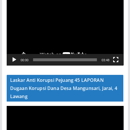
P
e
m
u
t
a
r
V
00:00
03:48
i
d
e
Laskar Anti Korupsi Pejuang 45 LAPORAN
o
Dugaan Korupsi Dana Desa Mangunsari, Jarai, 4
Lawang
P
e
m