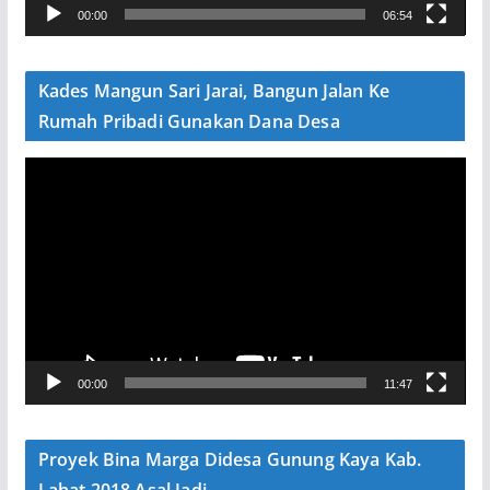
00:00
06:54
i
d
e
Kades Mangun Sari Jarai, Bangun Jalan Ke
o
Rumah Pribadi Gunakan Dana Desa
P
e
m
u
t
a
r
V
00:00
11:47
i
d
e
Proyek Bina Marga Didesa Gunung Kaya Kab.
o