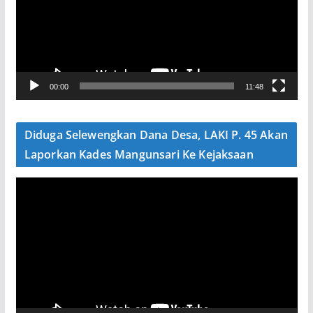
u
t
a
r
V
00:00
11:48
i
d
e
Diduga Selewengkan Dana Desa, LAKI P. 45 Akan
o
Laporkan Kades Mangunsari Ke Kejaksaan
P
e
m
u
t
a
r
V