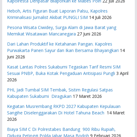
Kapolresta Denpasar dilaporkan ke Mabes Polri
22 Juli 2026
Heboh, Artis Figuran Buat Laporan Palsu, Kapolres
Kriminalisasi Jurnalist Akibat PUNGLI SIM
14 Juli 2026
Pesona Wisata Ciwidey, Surga Alam di Jawa Barat yang
Memikat Wisatawan Mancanegara
27 Juni 2026
Dari Lahan Produktif ke Ketahanan Pangan. Kapolres
Purwakarta Panen Sayur dan Ikan Bersama Bhayangkari
14
Juni 2026
Kasat Lantas Polres Sukabumi Tegaskan Tarif Resmi SIM
Sesuai PNBP, Buka Kotak Pengaduan Antisipasi Pungli
3 April
2026
PHL Jadi Tumbal SIM Tembak, Sistim Regulasi Satpas
Kabupaten Sukabumi Diragukan
17 Maret 2026
Kegiatan Musrembang RKPD 2027 ​Kabupaten Kepulauan
Sangihe Diselenggarakan Di Hotel Tahuna Beach
14 Maret
2026
Biaya SIM C Di Polrestabes Bandung 900 Ribu Rupiah,
Diduga Petinggi Polda Jabar Masa Bodoh
9 Februari 2026