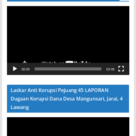
P
e
m
u
t
a
r
V
00:00
03:48
i
d
e
Laskar Anti Korupsi Pejuang 45 LAPORAN
o
Dugaan Korupsi Dana Desa Mangunsari, Jarai, 4
Lawang
P
e
m