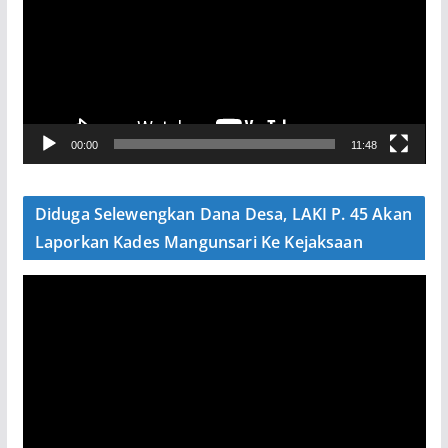
u
t
a
r
V
00:00
11:48
i
d
e
Diduga Selewengkan Dana Desa, LAKI P. 45 Akan
o
Laporkan Kades Mangunsari Ke Kejaksaan
P
e
m
u
t
a
r