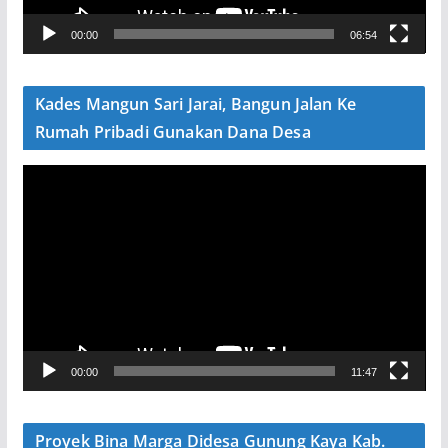
V
00:00
06:54
i
d
e
Kades Mangun Sari Jarai, Bangun Jalan Ke
o
Rumah Pribadi Gunakan Dana Desa
P
e
m
u
t
a
r
V
00:00
11:47
i
d
e
Proyek Bina Marga Didesa Gunung Kaya Kab.