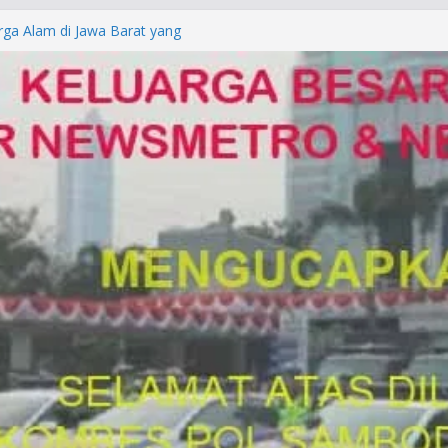
rga Alam di Jawa Barat yang
anegara
P/KUHAP Baru 2026, Tegaskan
Langsung Dipidana
LRESTA DENPASAR DAN
TRESKRIMUM POLDA BALI DIDUGA
orkan ke Mabes Polri
Laporan Palsu, Kapolres
bat PUNGLI SIM