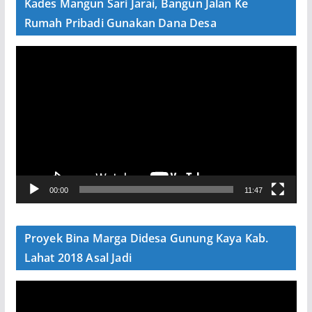
Kades Mangun Sari Jarai, Bangun Jalan Ke
o
Rumah Pribadi Gunakan Dana Desa
P
e
m
u
t
a
r
V
00:00
11:47
i
d
e
Proyek Bina Marga Didesa Gunung Kaya Kab.
o
Lahat 2018 Asal Jadi
P
e