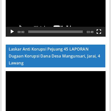
u
t
a
r
V
00:00
03:48
i
d
e
Laskar Anti Korupsi Pejuang 45 LAPORAN
o
Dugaan Korupsi Dana Desa Mangunsari, Jarai, 4
Lawang
P
e
m
u
t
a