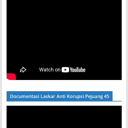
Documentasi Laskar Anti Korupsi Pejuang 45
P
e
m