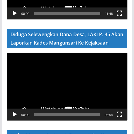
r
V
00:00
11:48
i
d
e
Diduga Selewengkan Dana Desa, LAKI P. 45 Akan
o
Laporkan Kades Mangunsari Ke Kejaksaan
P
e
m
u
t
a
r
V
00:00
06:54
i
d
e