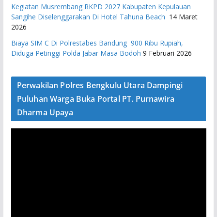
Kegiatan Musrembang RKPD 2027 ​Kabupaten Kepulauan
Sangihe Diselenggarakan Di Hotel Tahuna Beach
14 Maret
2026
Biaya SIM C Di Polrestabes Bandung 900 Ribu Rupiah,
Diduga Petinggi Polda Jabar Masa Bodoh
9 Februari 2026
Perwakilan Polres Bengkulu Utara Dampingi
Puluhan Warga Buka Portal PT. Purnawira
Dharma Upaya