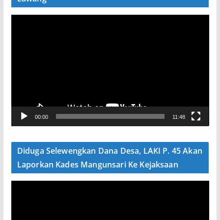
P
e
m
u
t
a
r
V
00:00
11:48
i
d
e
Diduga Selewengkan Dana Desa, LAKI P. 45 Akan
o
Laporkan Kades Mangunsari Ke Kejaksaan
P
e
m