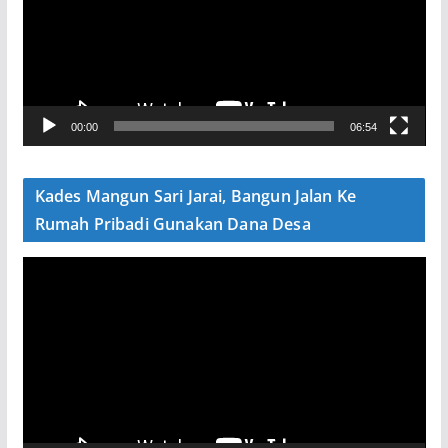
u
t
a
r
V
00:00
06:54
i
d
e
Kades Mangun Sari Jarai, Bangun Jalan Ke
o
Rumah Pribadi Gunakan Dana Desa
P
e
m
u
t
a
r
V