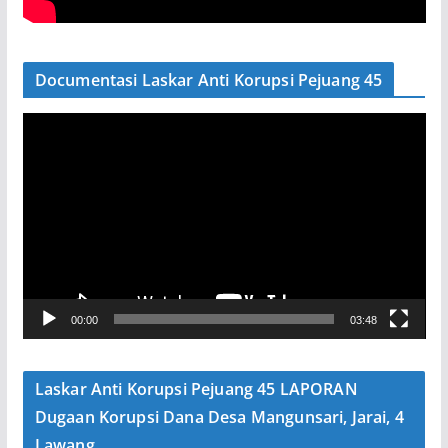
Documentasi Laskar Anti Korupsi Pejuang 45
P
e
m
u
t
a
r
V
00:00
03:48
i
d
e
Laskar Anti Korupsi Pejuang 45 LAPORAN
o
Dugaan Korupsi Dana Desa Mangunsari, Jarai, 4
Lawang