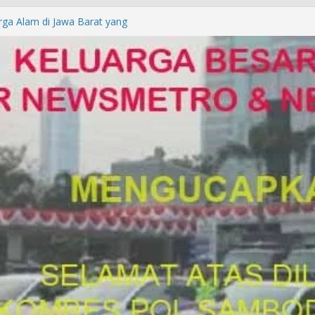
rga Alam di Jawa Barat yang
anegara
P/KUHAP Baru 2026, Tegaskan
Langsung Dipidana
LRESTA DENPASAR DAN
TRESKRIMUM POLDA BALI DIDUGA
orkan ke Mabes Polri
Laporan Palsu, Kapolres
bat PUNGLI SIM