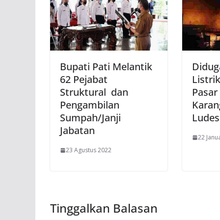
Bupati Pati Melantik
Didug
62 Pejabat
Listri
Struktural dan
Pasar
Pengambilan
Kara
Sumpah/Janji
Ludes
Jabatan
22 Janu
23 Agustus 2022
Tinggalkan Balasan