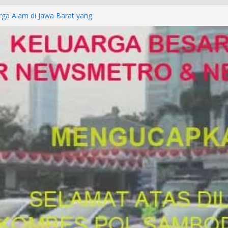
rga Alam di Jawa Barat yang
anegara
P/KUHAP Baru 2026, Tegaskan
Langsung Dipidana
LRESTA DENPASAR DAN
TRESKRIMUM POLDA BALI DIDUGA
orkan ke Mabes Polri
Laporan Palsu, Kapolres
bat PUNGLI SIM