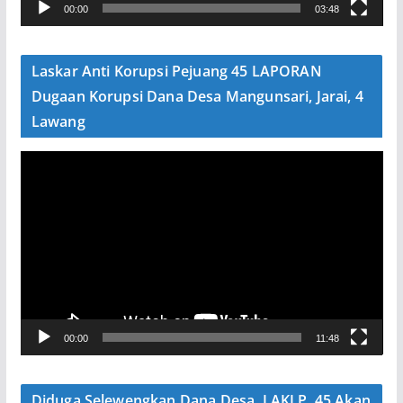
00:00
03:48
i
d
e
Laskar Anti Korupsi Pejuang 45 LAPORAN
o
Dugaan Korupsi Dana Desa Mangunsari, Jarai, 4
Lawang
P
e
m
u
t
a
r
V
00:00
11:48
i
d
e
Diduga Selewengkan Dana Desa, LAKI P. 45 Akan