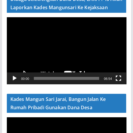
o
Laporkan Kades Mangunsari Ke Kejaksaan
P
e
m
u
t
a
r
V
00:00
06:54
i
d
e
Kades Mangun Sari Jarai, Bangun Jalan Ke
o
Rumah Pribadi Gunakan Dana Desa
P
e