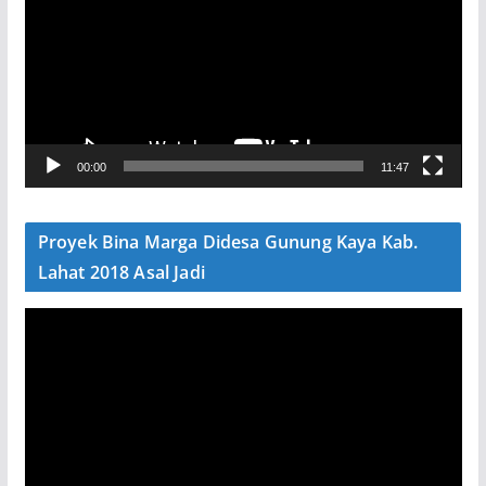
m
u
t
a
r
V
00:00
11:47
i
d
e
Proyek Bina Marga Didesa Gunung Kaya Kab.
o
Lahat 2018 Asal Jadi
P
e
m
u
t
a
r