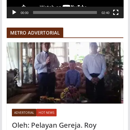
V
00:00
02:40
i
d
e
METRO ADVERTORIAL
o
ADVERTORIAL
HOT NEWS
Oleh: Pelayan Gereja. Roy