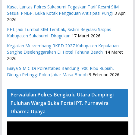
Kasat Lantas Polres Sukabumi Tegaskan Tarif Resmi SIM
Sesuai PNBP, Buka Kotak Pengaduan Antisipasi Pungli
3 April
2026
PHL Jadi Tumbal SIM Tembak, Sistim Regulasi Satpas
Kabupaten Sukabumi Diragukan
17 Maret 2026
Kegiatan Musrembang RKPD 2027 ​Kabupaten Kepulauan
Sangihe Diselenggarakan Di Hotel Tahuna Beach
14 Maret
2026
Biaya SIM C Di Polrestabes Bandung 900 Ribu Rupiah,
Diduga Petinggi Polda Jabar Masa Bodoh
9 Februari 2026
Perwakilan Polres Bengkulu Utara Dampingi
Puluhan Warga Buka Portal PT. Purnawira
Dharma Upaya