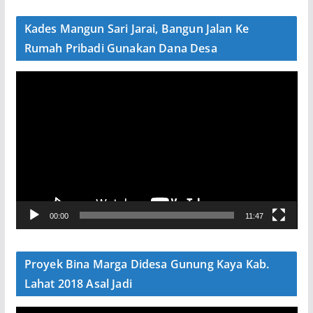
d
e
Kades Mangun Sari Jarai, Bangun Jalan Ke
o
Rumah Pribadi Gunakan Dana Desa
P
e
m
u
t
a
r
V
00:00
11:47
i
d
e
Proyek Bina Marga Didesa Gunung Kaya Kab.
o
Lahat 2018 Asal Jadi