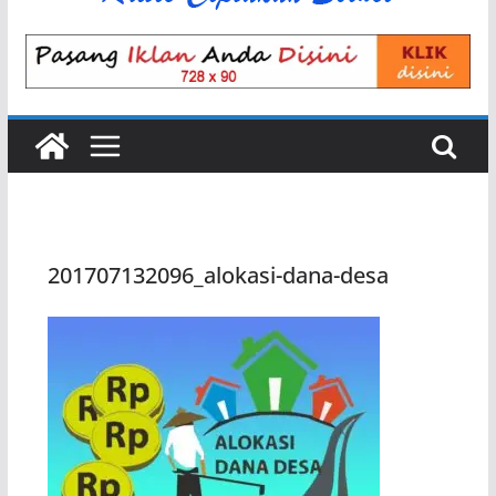
201707132096_alokasi-dana-desa