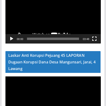
m
u
t
a
r
V
00:00
03:48
i
d
e
Laskar Anti Korupsi Pejuang 45 LAPORAN
o
Dugaan Korupsi Dana Desa Mangunsari, Jarai, 4
Lawang
P
e
m
u
t