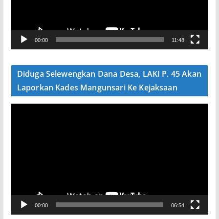
a
r
V
00:00
11:48
i
d
e
Diduga Selewengkan Dana Desa, LAKI P. 45 Akan
o
Laporkan Kades Mangunsari Ke Kejaksaan
P
e
m
u
t
a
r
V
00:00
06:54
i