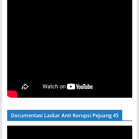
Documentasi Laskar Anti Korupsi Pejuang 45
P
e