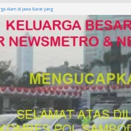
rga Alam di Jawa Barat yang
anegara
P/KUHAP Baru 2026, Tegaskan
Langsung Dipidana
LRESTA DENPASAR DAN
TRESKRIMUM POLDA BALI DIDUGA
orkan ke Mabes Polri
Laporan Palsu, Kapolres
bat PUNGLI SIM